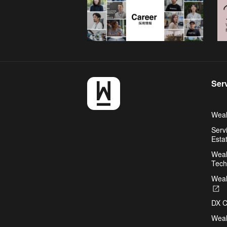
Ser
Weal
Serv
Esta
Weal
Tech
Weal
O
in
DX C
a
n
Weal
ta