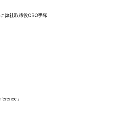
it』に弊社取締役CBO手塚
erence」