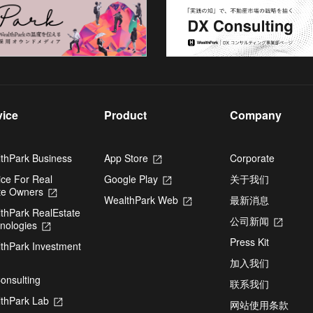
vice
Product
Company
thPark Business
App Store
Opens
Corporate
in
ice For Real
Google Play
Opens
关于我们
a
te Owners
Opens
in
new
WealthPark Web
Opens
最新消息
in
a
tab
thPark RealEstate
in
a
new
公司新闻
Opens
nologies
Opens
a
new
tab
in
in
new
tab
Press Kit
thPark Investment
a
a
tab
pens
new
new
加入我们
tab
tab
onsulting
联系我们
ew
thPark Lab
Opens
网站使用条款
b