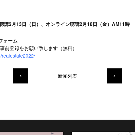
聴講2月13日（日）、オンライン聴講2月18日（金）AM11時
フォーム
事前登録をお願い致します（無料）
p/realestate2022/
新闻列表
keyboard_arrow_left
keyboard_arrow_right