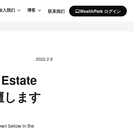
加入我们
博客
联系我们
WealthPark ログイン
computer
2022.2.9
state
壇します
own below in the