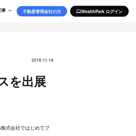
記事
不動産管理会社の方
WealthPark ログイン
computer
2018.11.14
ースを出展
ark株式会社ではじめてブ