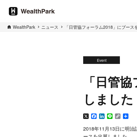
WealthPark
ニュース
「日管協フォーラム2018」にブース
Event
「日管協
しました
X
Facebook
LinkedIn
Line
Copy
共
Link
有
2018年11月13日に明
ースを出展しました。