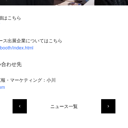
細はこちら
ース出展企業についてはこちら
/booth/index.html
い合わせ先
社 広報・マーケティング：小川
com
ニュース一覧
keyboard_arrow_left
keyboard_arrow_right