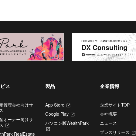
ービス
製品
企業情報
産管理会社向けサ
App Store
新
企業サイトTOP
ス
し
Google Play
新
会社概要
い
産オーナー向けサ
し
タ
パソコン版WealthPark
ニュース
ス
新
い
ブ
新
し
タ
で
プレスリリース
thPark RealEstate
し
い
ブ