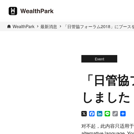
WealthPark
最新消息
「日管協フォーラム2018」にブース
Event
「日管協
しました
X
Facebook
LinkedIn
Line
Copy
分
Link
享
对不起，此内容只适用于
alternative language. You