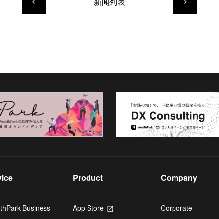
新闻列表
keyboard_arrow_left
keyboard_arrow_right
vice
Product
Company
thPark Business
App Store
Opens
Corporate
in