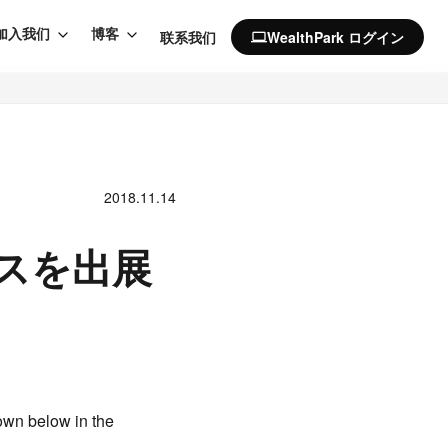
加入我们
博客
联系我们
WealthPark ログイン
computer
2018.11.14
ースを出展
own below in the