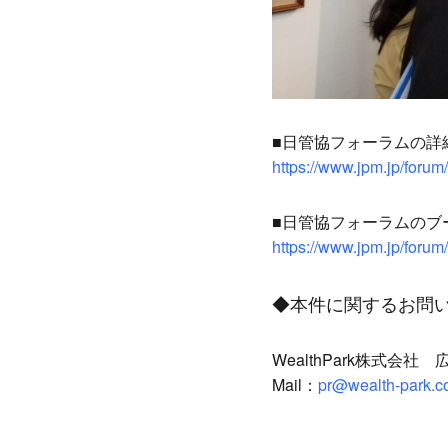
■日管協フォーラムの詳
https://www.jpm.jp/forum/
■日管協フォーラムのブ
https://www.jpm.jp/forum
◆本件に関するお問
WealthPark株式会
Mail：
pr@wealth-park.