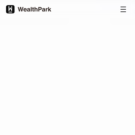
跳
至
主
要
内
容