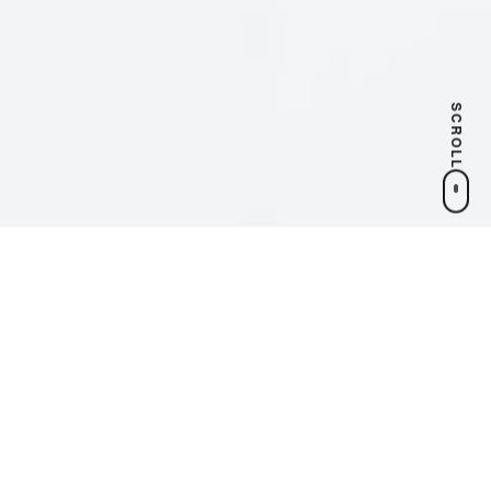
SCROLL
WealthPark Business
通过业主App为不动产管理公司提供的DX解决方案
WealthPark RealEstate Technologies
面向海外不动产投资者的资产管理服务
DX Consulting