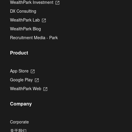
new
WealthPark Investment
Opens
a
tab
in
new
DX Consulting
a
tab
new
WealthPark Lab
Opens
tab
in
WealthPark Blog
a
new
Recruitment Media - Park
tab
Product
App Store
Opens
in
Google Play
Opens
a
in
new
WealthPark Web
Opens
a
tab
in
new
a
tab
Company
new
tab
Corporate
关于我们