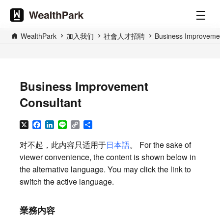
WealthPark
加入我们
社會人才招聘
Business Improvemen
Business Improvement
Consultant
X
Facebook
LinkedIn
Line
Copy
分
Link
享
对不起，此内容只适用于
日本語
。 For the sake of
viewer convenience, the content is shown below in
the alternative language. You may click the link to
switch the active language.
業務内容