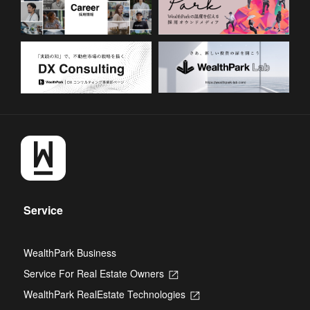
Service
WealthPark Business
Service For Real Estate Owners
Opens
in
WealthPark RealEstate Technologies
Opens
a
in