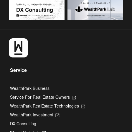
Service
WealthPark Business
Service For Real Estate Owners
Opens
in
WealthPark RealEstate Technologies
Opens
a
in
new
WealthPark Investment
Opens
a
tab
in
new
DX Consulting
a
tab
new