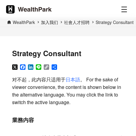
WealthPark
加入我们
社會人才招聘
Strategy Consultant
Strategy Consultant
X
Facebook
LinkedIn
Line
Copy
分
Link
享
对不起，此内容只适用于
日本語
。 For the sake of
viewer convenience, the content is shown below in
the alternative language. You may click the link to
switch the active language.
業務内容