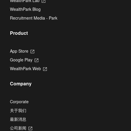
WealthPark Lab
Opens
tab
in
WealthPark Blog
a
new
Recruitment Media - Park
tab
Product
App Store
Opens
in
Google Play
Opens
a
in
new
WealthPark Web
Opens
a
tab
in
new
a
tab
Company
new
tab
Corporate
关于我们
最新消息
公司新闻
Opens