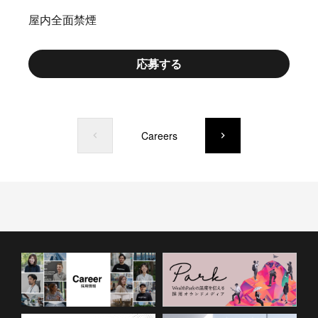
屋内全面禁煙
応募する
Careers
keyboard_arrow_left
keyboard_arrow_right