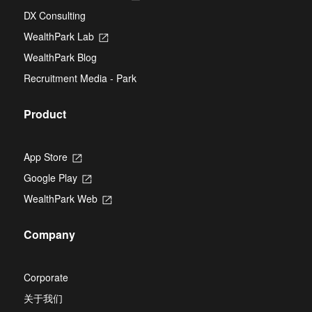
tab
in
new
DX Consulting
a
tab
new
WealthPark Lab
Opens
tab
in
WealthPark Blog
a
new
Recruitment Media - Park
tab
Product
App Store
Opens
in
Google Play
Opens
a
in
new
WealthPark Web
Opens
a
tab
in
new
a
tab
Company
new
tab
Corporate
关于我们