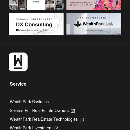
Service
WealthPark Business
Service For Real Estate Owners
Opens
in
WealthPark RealEstate Technologies
Opens
a
in
new
WealthPark Investment
Opens
a