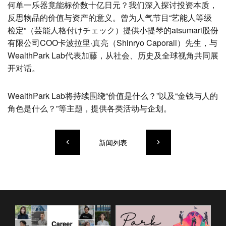
何单一乐器竟能标价数十亿日元？我们深入探讨投资本质，
反思物品的价值与资产的意义。曾为人气节目“艺能人等级
检定”（芸能人格付けチェック）提供小提琴的atsumari股份
有限公司COO卡波拉里·真亮（Shinryo Caporali）先生，与
WealthPark Lab代表加藤，从社会、历史及全球视角共同展
开对话。
WealthPark Lab将持续围绕“价值是什么？”以及“金钱与人的
角色是什么？”等主题，提供各类活动与企划。
新闻列表
keyboard_arrow_left
keyboard_arrow_right