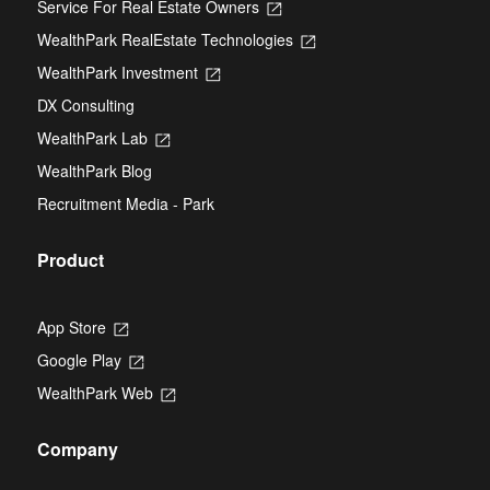
Service For Real Estate Owners
Opens
in
WealthPark RealEstate Technologies
Opens
a
in
new
WealthPark Investment
Opens
a
tab
in
new
DX Consulting
a
tab
new
WealthPark Lab
Opens
tab
in
WealthPark Blog
a
new
Recruitment Media - Park
tab
Product
App Store
Opens
in
Google Play
Opens
a
in
new
WealthPark Web
Opens
a
tab
in
new
a
tab
Company
new
tab