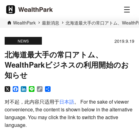
WealthPark
最新消息
北海道最大手の常口アトム、Wealth
2019.9.19
NEWS
北海道最大手の常口アトム、
WealthParkビジネスの利用開始のお
知らせ
X
Facebook
LinkedIn
Line
Copy
分
Link
享
对不起，此内容只适用于
日本語
。 For the sake of viewer
convenience, the content is shown below in the alternative
language. You may click the link to switch the active
language.