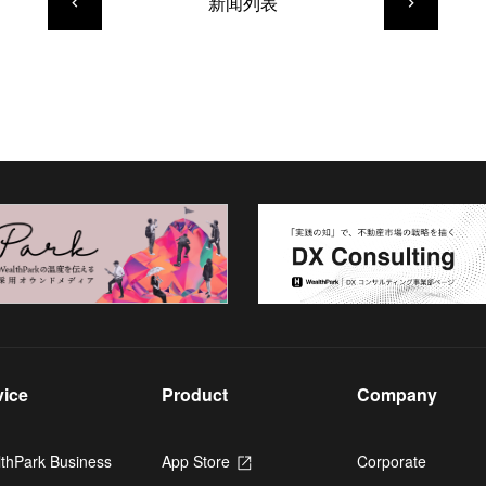
新闻列表
keyboard_arrow_left
keyboard_arrow_right
vice
Product
Company
thPark Business
App Store
Opens
Corporate
in