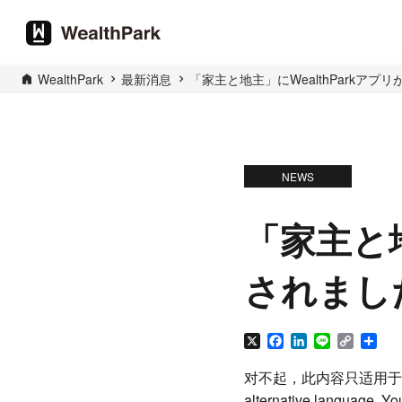
WealthPark
最新消息
「家主と地主」にWealthParkアプ
NEWS
「家主と地
されまし
X
Facebook
LinkedIn
Line
Copy
分
Link
享
对不起，此内容只适用于
alternative language. You