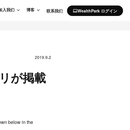
加入我们
博客
联系我们
WealthPark ログイン
computer
2019.9.2
プリが掲載
own below in the