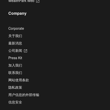
WealthPark Web
Opens
a
tab
in
new
a
tab
Company
new
tab
Corporate
关于我们
最新消息
公司新闻
Opens
in
Press Kit
a
new
加入我们
tab
联系我们
网站使用条款
隐私政策
用户信息的外部传输
信息安全