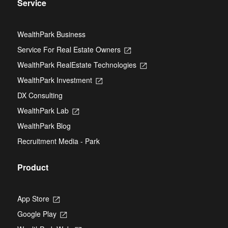
Service
WealthPark Business
Service For Real Estate Owners
Opens
in
WealthPark RealEstate Technologies
Opens
a
in
new
WealthPark Investment
Opens
a
tab
in
new
DX Consulting
a
tab
new
WealthPark Lab
Opens
tab
in
WealthPark Blog
a
new
Recruitment Media - Park
tab
Product
App Store
Opens
in
Google Play
Opens
a
in
new