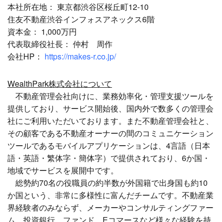
本社所在地： 東京都渋谷区桜丘町12-10
住友不動産渋谷インフォスアネックス6階
資本金： 1,000万円
代表取締役社長： 仲村 周作
会社HP：
https://makes-r.co.jp/
WealthPark株式会社について
不動産管理会社向けに、業務効率化・管理支援ツールを
提供しており、サービス開始後、国内外で数多くの管理会
社にご利用いただいております。また不動産管理会社と、
その顧客である不動産オーナーの間のコミュニケーション
ツールであるモバイルアプリケーションは、4言語（日本
語・英語・繁体字・簡体字）で提供されており、6か国・
地域でサービスを展開中です。
総勢約70名の役職員の約半数が外国籍で出身国も約10
か国という、非常に多様性に富んだチームです。不動産業
界経験者のみならず、メーカーやコンサルティングファー
ム、投資銀行、ファンド、Eコマースなど様々な経験を持