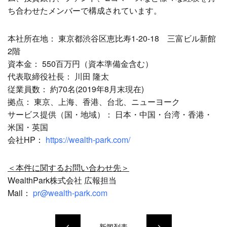
ち合わせたメンバーで構成されています。
本社所在地： 東京都渋谷区恵比寿1-20-18 三富ビル新館
2階
資本金： 550百万円（資本準備金含む）
代表取締役社長： 川田 隆太
従業員数： 約70名(2019年8月末現在)
拠点： 東京、上海、香港、台北、ニューヨーク
サービス提供（国・地域）： 日本・中国・台湾・香港・
米国・英国
会社HP：
https://wealth-park.com/
＜本件に関するお問い合わせ先＞
WealthPark株式会社 広報担当
Mail：
pr@wealth-park.com
新闻列表
keyboard_arrow_left
keyboard_arrow_right