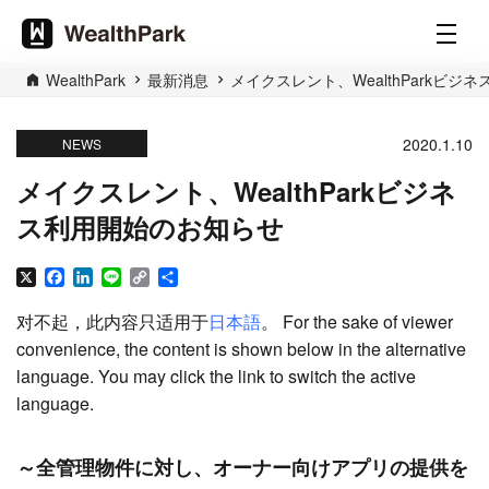
WealthPark
最新消息
メイクスレント、WealthParkビジ
2020.1.10
NEWS
メイクスレント、WealthParkビジネ
ス利用開始のお知らせ
X
Facebook
LinkedIn
Line
Copy
分
Link
享
对不起，此内容只适用于
日本語
。 For the sake of viewer
convenience, the content is shown below in the alternative
language. You may click the link to switch the active
language.
～全管理物件に対し、オーナー向けアプリの提供を