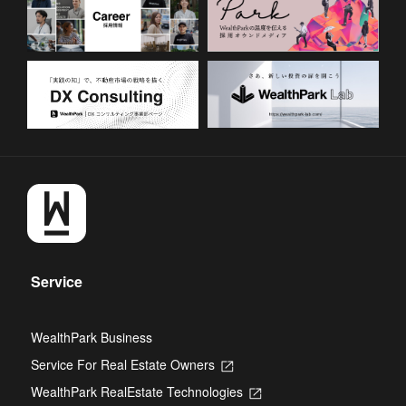
Service
WealthPark Business
Service For Real Estate Owners
Opens
in
WealthPark RealEstate Technologies
Opens
a