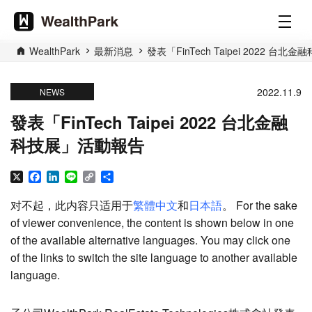
WealthPark
最新消息
發表「FinTech Taipei 2022 台
2022.11.9
NEWS
發表「FinTech Taipei 2022 台北金融
科技展」活動報告
X
Facebook
LinkedIn
Line
Copy
分
Link
享
对不起，此内容只适用于
繁體中文
和
日本語
。 For the sake
of viewer convenience, the content is shown below in one
of the available alternative languages. You may click one
of the links to switch the site language to another available
language.