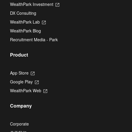
in
new
WealthPark Investment
Opens
a
tab
in
new
DX Consulting
a
tab
new
WealthPark Lab
Opens
tab
in
WealthPark Blog
a
new
Recruitment Media - Park
tab
Product
App Store
Opens
in
Google Play
Opens
a
in
new
WealthPark Web
Opens
a
tab
in
new
a
tab
Company
new
tab
Corporate