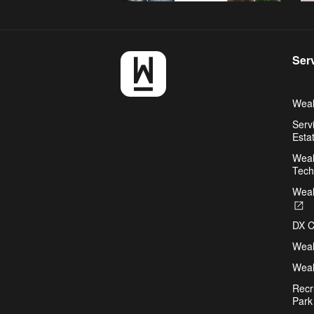
Ser
Weal
Serv
Esta
Weal
Tech
Weal
O
in
DX C
a
n
Weal
ta
Weal
Recr
Park