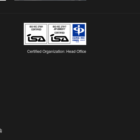
Certified Organization: Head Office
输