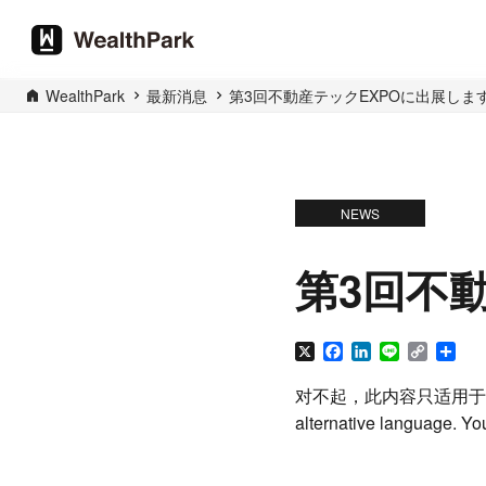
WealthPark
最新消息
第3回不動産テックEXPOに出展しま
NEWS
第3回不
X
Facebook
LinkedIn
Line
Copy
分
Link
享
对不起，此内容只适用于
alternative language. You