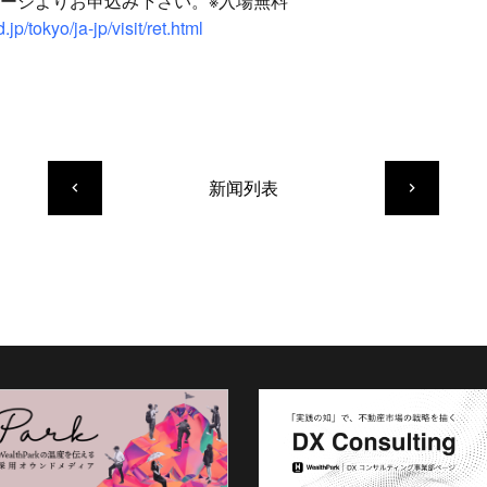
ージよりお申込み下さい。※入場無料
jp/tokyo/ja-jp/visit/ret.html
新闻列表
keyboard_arrow_left
keyboard_arrow_right