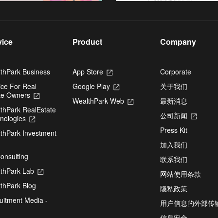
vice
Product
Company
thPark Business
App Store
Opens
Corporate
in
ice For Real
Google Play
Opens
关于我们
a
te Owners
Opens
in
new
WealthPark Web
Opens
最新消息
in
a
tab
thPark RealEstate
in
a
new
公司新闻
Opens
nologies
Opens
a
new
tab
in
in
new
tab
Press Kit
thPark Investment
a
a
tab
pens
new
new
加入我们
tab
tab
onsulting
联系我们
ew
thPark Lab
Opens
网站使用条款
b
in
thPark Blog
a
隐私政策
new
uitment Media -
用户信息的外部传
tab
信息安全