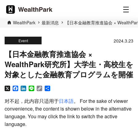
WealthPark
最新消息
【日本金融教育推進協会 × Wealt
2024.3.23
Event
【日本金融教育推進協会 ×
WealthPark研究所】大学生・高校生を
対象とした金融教育プログラムを開催
X
Facebook
LinkedIn
Line
Copy
分
Link
享
对不起，此内容只适用于
日本語
。 For the sake of viewer
convenience, the content is shown below in the alternative
language. You may click the link to switch the active
language.