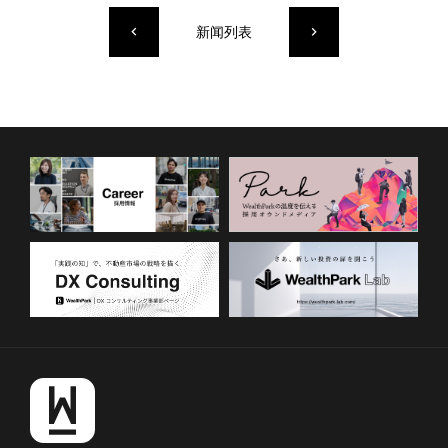
新闻列表
keyboard_arrow_left
keyboard_arrow_right