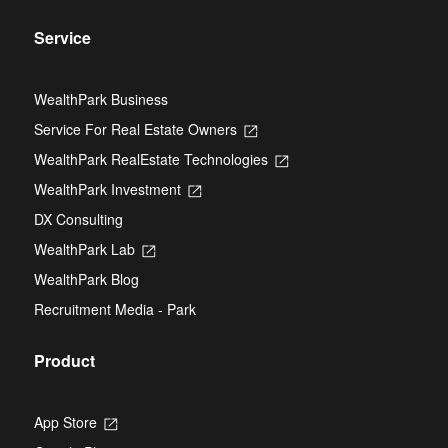
Service
WealthPark Business
Service For Real Estate Owners
Opens
in
WealthPark RealEstate Technologies
Opens
a
in
new
WealthPark Investment
Opens
a
tab
in
new
DX Consulting
a
tab
new
WealthPark Lab
Opens
tab
in
WealthPark Blog
a
new
Recruitment Media - Park
tab
Product
App Store
Opens
in