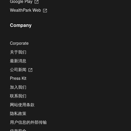
Google Play
Opens
a
in
new
WealthPark Web
Opens
a
tab
in
new
a
tab
Company
new
tab
Corporate
关于我们
最新消息
公司新闻
Opens
in
Press Kit
a
new
加入我们
tab
联系我们
网站使用条款
隐私政策
用户信息的外部传输
信息安全