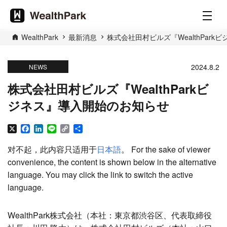
WealthPark
最新消息
株式会社田村ビルズ『WealthPar
2024.8.2
NEWS
株式会社田村ビルズ『WealthParkビ
ジネス』導入開始のお知らせ
X
Facebook
LinkedIn
Line
Copy
分
Link
享
对不起，此内容只适用于
日本語
。 For the sake of viewer
convenience, the content is shown below in the alternative
language. You may click the link to switch the active
language.
WealthPark株式会社（本社：東京都渋谷区、代表取締役