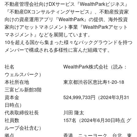
不動産管理会社向けDXサービス『WealthParkビジネス』
『不動産DXコンサルティングサービス』、不動産投資家
向けの資産運用アプリ『WealthPark』の提供、海外投資
家向けアセットマネジメント事業『WealthParkアセット
マネジメント』などを展開しています。
10を超える国から集まった様々なバックグラウンドを持つ
メンバーで構成される多様性に富んだ組織です。
社名 WealthPark株式会社（読み：
ウェルスパーク）
本社所在地 東京都渋谷区恵比寿1-20-18
三富ビル新館3階
資本金 524,999,733円（2024年3月31
日時点）
代表取締役社長 川田 隆太
社員数 157名（2024年6月30日時点 グ
ループ会社含む）
拠点 香港、ニューヨーク、台北、東