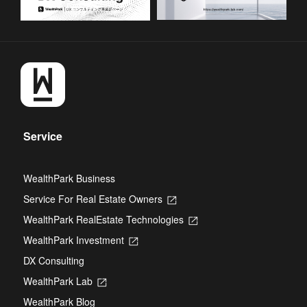
Service
WealthPark Business
Service For Real Estate Owners
Opens
in
WealthPark RealEstate Technologies
Opens
a
in
new
WealthPark Investment
Opens
a
tab
in
new
DX Consulting
a
tab
new
WealthPark Lab
Opens
tab
in
WealthPark Blog
a