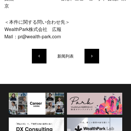
京
＜本件に関する問い合わせ先＞
WealthPark株式会社 広報
Mail：pr@wealth-park.com
新闻列表
keyboard_arrow_left
keyboard_arrow_right