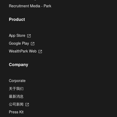
new
Recruitment Media - Park
tab
Product
App Store
Opens
in
Google Play
Opens
a
in
new
WealthPark Web
Opens
a
tab
in
new
a
tab
Company
new
tab
Corporate
关于我们
最新消息
公司新闻
Opens
in
Press Kit
a