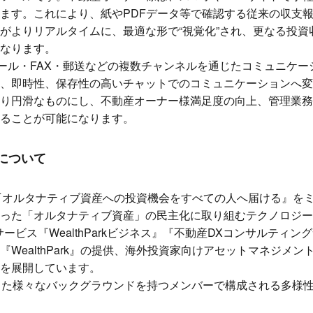
ます。これにより、紙やPDFデータ等で確認する従来の収支
がよりリアルタイムに、最適な形で“視覚化”され、更なる投資
なります。
ル・FAX・郵送などの複数チャンネルを通じたコミュニケーション
、即時性、保存性の高いチャットでのコミュニケーションへ変
り円滑なものにし、不動産オーナー様満足度の向上、管理業務
ることが可能になります。
について
会社は『オルタナティブ資産への投資機会をすべての人へ届ける』
った「オルタナティブ資産」の民主化に取り組むテクノロジー
ービス『WealthParkビジネス』『不動産DXコンサルティ
ealthPark』の提供、海外投資家向けアセットマネジメント事業
を展開しています。
った様々なバックグラウンドを持つメンバーで構成される多様