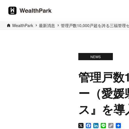
WealthPark
最新消息
管理戸数10,000戸超を誇る三福管理
NEWS
管理戸数1
ー（愛媛県
ス』を導
X
Facebook
LinkedIn
Line
Copy
分