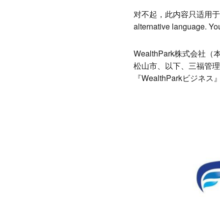
Link
享
对不起，此内容只适用于
alternative language. You
WealthPark株式会
松山市、以下、三福管理
『WealthParkビ