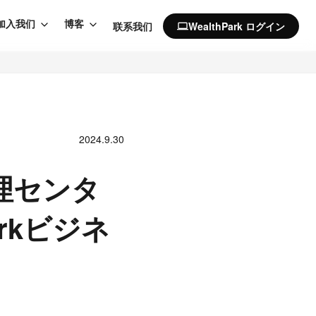
加入我们
博客
联系我们
WealthPark ログイン
computer
2024.9.30
管理センタ
rkビジネ