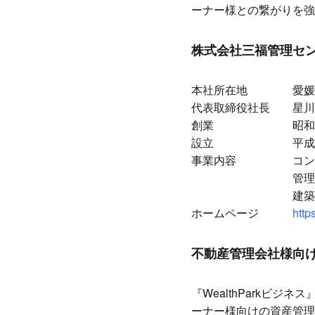
ーナー様との繋がりを強
株式会社三福管理セ
本社所在地
愛媛
代表取締役社長
星川
創業
昭和
設立
平成
事業内容
コン
管理 アパート・
建築 リフォ
ホームページ
http
不動産管理会社様向けの
『WealthParkビ
ーナー様向けの資産管理