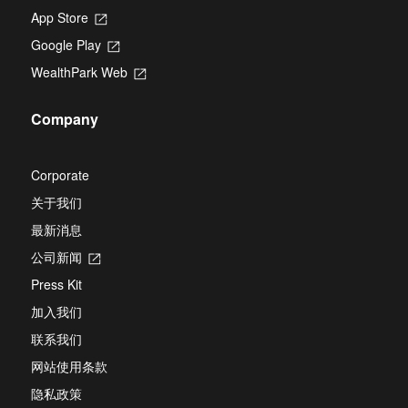
App Store
Opens
in
Google Play
Opens
a
in
new
WealthPark Web
Opens
a
tab
in
new
a
tab
Company
new
tab
Corporate
关于我们
最新消息
公司新闻
Opens
in
Press Kit
a
new
加入我们
tab
联系我们
网站使用条款
隐私政策