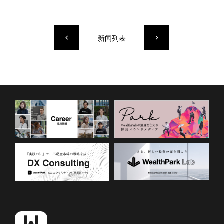
新闻列表
keyboard_arrow_left
keyboard_arrow_right