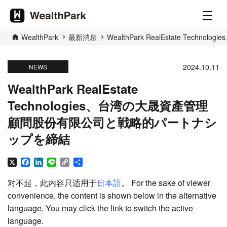
WealthPark
最新消息
WealthPark RealEstate 
2024.10.11
NEWS
WealthPark RealEstate
Technologies、台湾の大晟資產管理
顧問股份有限公司と戦略的パートナシ
ップを締結
X
Facebook
LinkedIn
Line
Copy
分
Link
享
对不起，此内容只适用于
日本語
。 For the sake of viewer
convenience, the content is shown below in the alternative
language. You may click the link to switch the active
language.