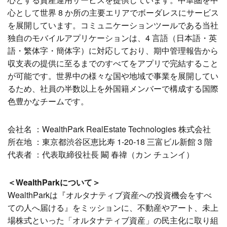
心として世界 8 か所の主要エリアでボーダレスにサービス
を展開しています。コミュニケーションツールである当社
独自のモバイルアプリケーションは、4 言語（日本語・英
語・繁体字・簡体字）に対応しており、期中管理報告から
収支表の提供に至るまでのすべてをアプリで完結すること
が可能です。世界中の様々な国や地域で事業を展開してい
るため、社員の半数以上を外国籍メンバーで構成する国際
色豊かなチームです。
会社名 ：WealthPark RealEstate Technologies 株式会社
所在地 ：東京都渋谷区恵比寿 1-20-18 三富ビル新館 3 階
代表者 ：代表取締役社長 闞 春禕（カン チュンイ）
＜WealthPark
について＞
WealthParkは『オルタナティブ資産への投資機会をすべ
ての人へ届ける』をミッションに、不動産やアート、未上
場株式といった「オルタナティブ資産」の民主化に取り組