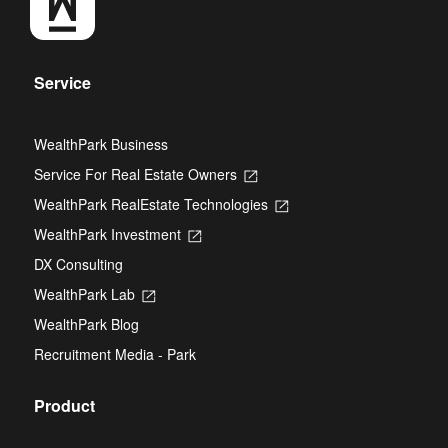
Service
WealthPark Business
Service For Real Estate Owners
Opens
in
WealthPark RealEstate Technologies
Opens
a
in
new
WealthPark Investment
Opens
a
tab
in
new
DX Consulting
a
tab
new
WealthPark Lab
Opens
tab
in
WealthPark Blog
a
new
Recruitment Media - Park
tab
Product