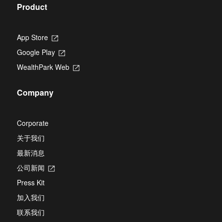
Product
App Store
Opens
in
Google Play
Opens
a
in
new
WealthPark Web
Opens
a
tab
in
new
a
tab
Company
new
tab
Corporate
关于我们
最新消息
公司新闻
Opens
in
Press Kit
a
new
加入我们
tab
联系我们