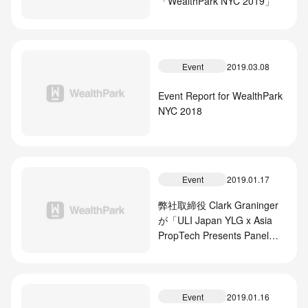
「WealthPark NYC 2019」
Event
2019.03.08
Event Report for WealthPark
NYC 2018
Event
2019.01.17
弊社取締役 Clark Graninger
が「ULI Japan YLG x Asia
PropTech Presents Panel
Discussion」に登壇しました
Event
2019.01.16