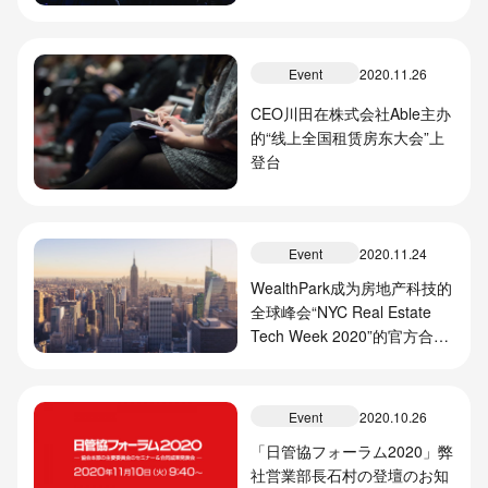
Event
2020.11.26
CEO川田在株式会社Able主办
的“线上全国租赁房东大会”上
登台
Event
2020.11.24
WealthPark成为房地产科技的
全球峰会“NYC Real Estate
Tech Week 2020”的官方合作
伙伴
Event
2020.10.26
「日管協フォーラム2020」弊
社営業部長石村の登壇のお知