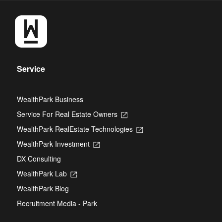
Service
WealthPark Business
Service For Real Estate Owners
Opens
in
WealthPark RealEstate Technologies
Opens
a
in
new
WealthPark Investment
Opens
a
tab
in
new
DX Consulting
a
tab
new
WealthPark Lab
Opens
tab
in
WealthPark Blog
a
new
Recruitment Media - Park
tab