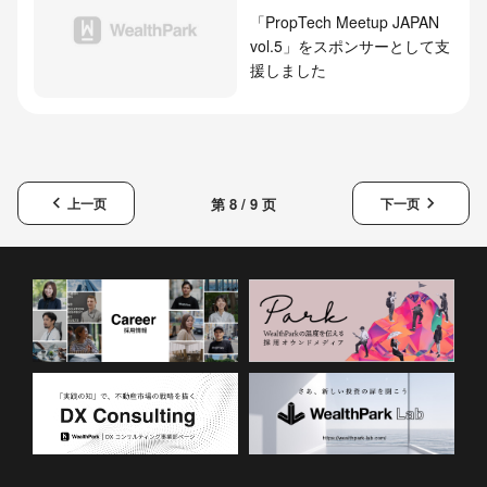
「PropTech Meetup JAPAN
vol.5」をスポンサーとして支
援しました
keyboard_arrow_left
keyboard_arrow_right
第 8 / 9 页
上一页
下一页