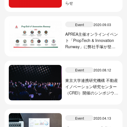
らせ
Event
2020.09.03
APREA主催オンラインイベン
ト「PropTech & Innovation
Runway」に弊社手塚が登壇
しました
Event
2020.08.12
東京大学連携研究機構 不動産
イノベーション研究センター
（CREI）開催のシンポジウム
にて、弊社取組が紹介されま
した
Event
2020.04.13