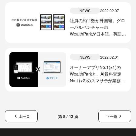
NEWS
2022.02.07
社員の約半数が外国籍。グロ
ーバルベンチャーの
WealthParkが日本語、英語で
社内報をスタート
NEWS
2022.02.01
オーナーアプリNo.1(※1)の
WealthParkと、AI賃料査定
No.1(※2)のスマサテが業務提
携。不動産管理会社の賃貸管
理、賃料査定のDX推進に向け
た協業を開始
keyboard_arrow_left
keyboard_arrow_right
第 8 / 13 页
上一页
下一页