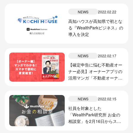
NEWS
2022.02.22
高知ハウスが高知県で初とな
る『WealthParkビジネス』の
導入を決定
NEWS
2022.02.17
【確定申告に悩む不動産オー
ナー必見】オーナーアプリの
活用マンガ「不動産オーナー
奮闘記 スマホで便利に賃貸経
営」を公開しました。
NEWS
2022.02.15
社員を対象とした
「WealthPark研究所 お金の
相談室」を2月16日からスタ
ート