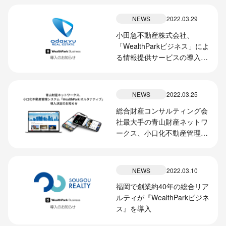
DXパートナーとして選定、
PoC開始
NEWS
2022.03.29
小田急不動産株式会社、
「WealthParkビジネス」によ
る情報提供サービスの導入開
始のお知らせ
NEWS
2022.03.25
総合財産コンサルティング会
社最大手の青山財産ネットワ
ークス、小口化不動産管理シ
ステム「WealthPark オルタ
ナティブ」導入決定のお知ら
せ
NEWS
2022.03.10
福岡で創業約40年の総合リア
ルティが『WealthParkビジネ
ス』を導入