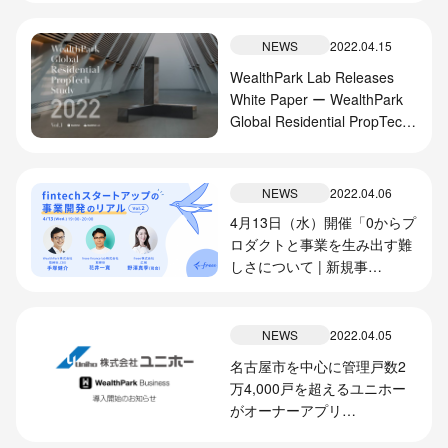
る情報提供サービスの導入開
始のお知らせ
NEWS
2022.04.15
WealthPark Lab Releases
White Paper ー WealthPark
Global Residential PropTech
Study 2022
NEWS
2022.04.06
4月13日（水）開催「0からプ
ロダクトと事業を生み出す難
しさについて | 新規事
業/Bizdevのキャリア」に
CBO手塚が登壇します
NEWS
2022.04.05
名古屋市を中心に管理戸数2
万4,000戸を超えるユニホー
がオーナーアプリ
『WealthParkビジネス』を