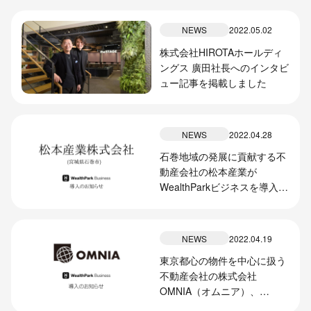
ジタル化基盤導入類型）」認
定のお知らせ
NEWS
2022.05.02
株式会社HIROTAホールディ
ングス 廣田社長へのインタビ
ュー記事を掲載しました
NEWS
2022.04.28
石巻地域の発展に貢献する不
動産会社の松本産業が
WealthParkビジネスを導入。
「復興のその先」をデジタル
の力でサポート
NEWS
2022.04.19
東京都心の物件を中心に扱う
不動産会社の株式会社
OMNIA（オムニア）、
「WealthParkビジネス」によ