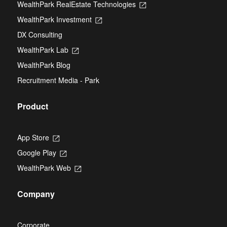
WealthPark RealEstate Technologies
Opens
a
in
new
WealthPark Investment
Opens
a
tab
in
new
DX Consulting
a
tab
new
WealthPark Lab
Opens
tab
in
WealthPark Blog
a
new
Recruitment Media - Park
tab
Product
App Store
Opens
in
Google Play
Opens
a
in
new
WealthPark Web
Opens
a
tab
in
new
a
tab
Company
new
tab
Corporate