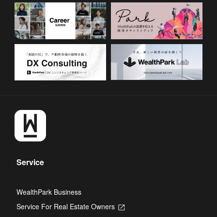
Service
WealthPark Business
Service For Real Estate Owners
Opens
in