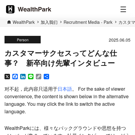
WealthPark
加入我们
Recruitment Media - Park
カスタ
2025.06.05
Person
カスタマーサクセスってどんな仕
事？ 新卒向け先輩インタビュー
X
Facebook
LinkedIn
Line
Copy
分
Link
享
对不起，此内容只适用于
日本語
。 For the sake of viewer
convenience, the content is shown below in the alternative
language. You may click the link to switch the active
language.
WealthParkには、様々なバックグラウンドや思想を持つ