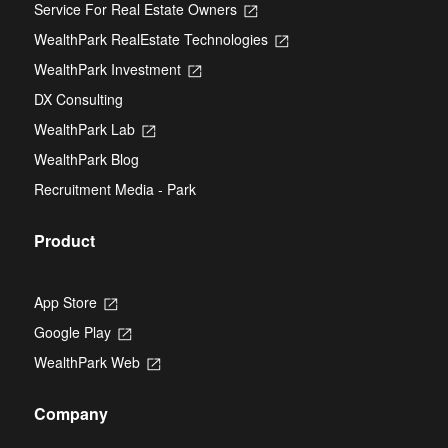
Service For Real Estate Owners
Opens
in
WealthPark RealEstate Technologies
Opens
a
in
new
WealthPark Investment
Opens
a
tab
in
new
DX Consulting
a
tab
new
WealthPark Lab
Opens
tab
in
WealthPark Blog
a
new
Recruitment Media - Park
tab
Product
App Store
Opens
in
Google Play
Opens
a
in
new
WealthPark Web
Opens
a
tab
in
new
a
tab
Company
new
tab