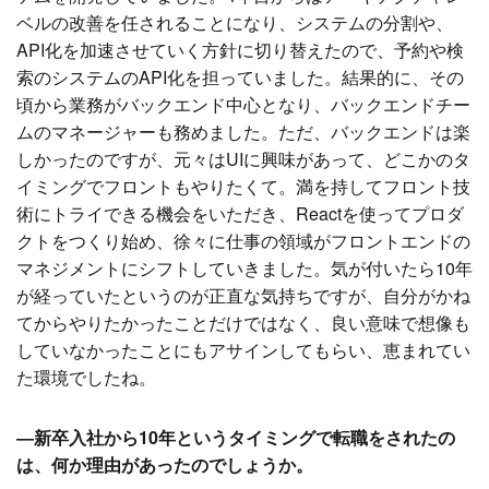
ベルの改善を任されることになり、システムの分割や、
API化を加速させていく方針に切り替えたので、予約や検
索のシステムのAPI化を担っていました。結果的に、その
頃から業務がバックエンド中心となり、バックエンドチー
ムのマネージャーも務めました。ただ、バックエンドは楽
しかったのですが、元々はUIに興味があって、どこかのタ
イミングでフロントもやりたくて。満を持してフロント技
術にトライできる機会をいただき、Reactを使ってプロダ
クトをつくり始め、徐々に仕事の領域がフロントエンドの
マネジメントにシフトしていきました。気が付いたら10年
が経っていたというのが正直な気持ちですが、自分がかね
てからやりたかったことだけではなく、良い意味で想像も
していなかったことにもアサインしてもらい、恵まれてい
た環境でしたね。
―新卒入社から10年というタイミングで転職をされたの
は、何か理由があったのでしょうか。