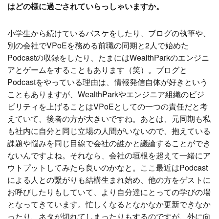
はどの様に過ごされていらっしゃいますか。
小学生から続けているバスケをしたり、ブログの執筆や、
別の会社でVPoEを務める前職の同期と2人で始めた
Podcastの収録をしたり、たまにはWealthParkのエンジニ
アとゲームをすることもあります（笑）。ブログと
Podcastをやっている理由は、情報発信自体が好きという
こともありますが、WealthParkやエンジニア組織のビジ
ビリティを上げることはVPoEとしての一つの責任だと考
えていて、後者の方が大きいですね。あとは、元同期も私
も社内に自分と同じ立場の人間がいないので、抱えている
課題や悩みを同じ目線で会社の誰かと議論することができ
ないんですよね。それなら、会社の垣根を超えて一緒にア
ウトプットしてみたら良いのかなと。ここ最近はPodcast
による人との繋がりも結構生まれ始め、他の方をゲストに
お呼びしたりもしていて、より自分達にとっての学びの場
となってきています。忙しくなるとなかなか更新できなか
ったり、ネタが切れてしまったりもするのですが、外に向