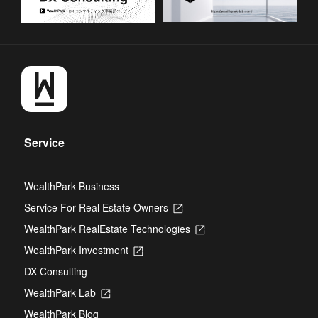
Service
WealthPark Business
Service For Real Estate Owners
Opens
in
WealthPark RealEstate Technologies
Opens
a
in
new
WealthPark Investment
Opens
a
tab
in
new
DX Consulting
a
tab
new
WealthPark Lab
Opens
tab
in
WealthPark Blog
a