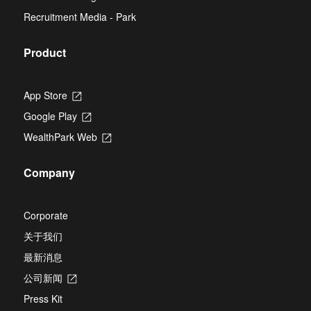
new
Recruitment Media - Park
tab
Product
App Store
Opens
in
Google Play
Opens
a
in
new
WealthPark Web
Opens
a
tab
in
new
a
tab
Company
new
tab
Corporate
关于我们
最新消息
公司新闻
Opens
in
Press Kit
a