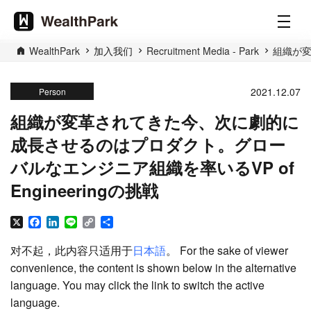
WealthPark
加入我们
Recruitment Media - Park
組織が変
2021.12.07
Person
組織が変革されてきた今、次に劇的に
成長させるのはプロダクト。グロー
バルなエンジニア組織を率いるVP of
Engineeringの挑戦
X
Facebook
LinkedIn
Line
Copy
分
Link
享
对不起，此内容只适用于
日本語
。 For the sake of viewer
convenience, the content is shown below in the alternative
language. You may click the link to switch the active
language.