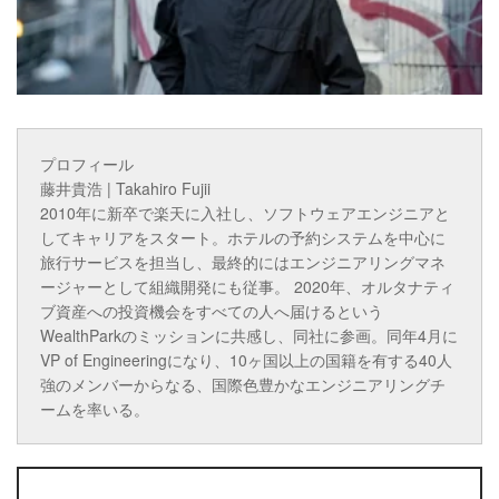
プロフィール
藤井貴浩 | Takahiro Fujii
2010年に新卒で楽天に入社し、ソフトウェアエンジニアと
してキャリアをスタート。ホテルの予約システムを中心に
旅行サービスを担当し、最終的にはエンジニアリングマネ
ージャーとして組織開発にも従事。 2020年、オルタナティ
ブ資産への投資機会をすべての人へ届けるという
WealthParkのミッションに共感し、同社に参画。同年4月に
VP of Engineeringになり、10ヶ国以上の国籍を有する40人
強のメンバーからなる、国際色豊かなエンジニアリングチ
ームを率いる。