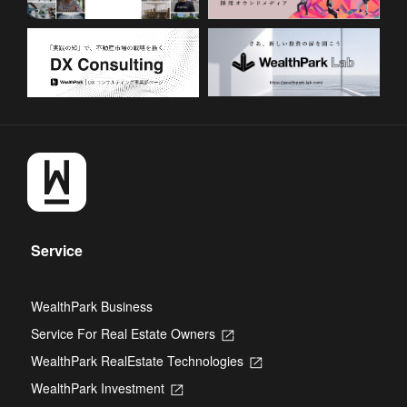
Service
WealthPark Business
Service For Real Estate Owners
Opens
in
WealthPark RealEstate Technologies
Opens
a
in
new
WealthPark Investment
Opens
a
tab
in