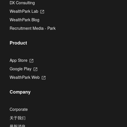
new
DX Consulting
a
tab
new
WealthPark Lab
Opens
tab
in
WealthPark Blog
a
new
Recruitment Media - Park
tab
Product
App Store
Opens
in
Google Play
Opens
a
in
new
WealthPark Web
Opens
a
tab
in
new
a
tab
Company
new
tab
Corporate
关于我们
最新消息