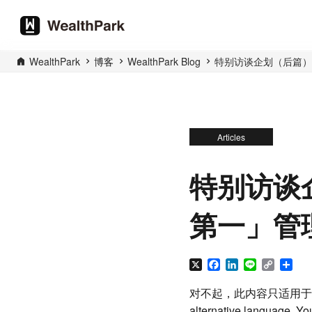
WealthPark
博客
WealthPark Blog
特别访谈企划（后篇）
Articles
特别访谈
第一」管
X
Facebook
LinkedIn
Line
Copy
分
Link
享
对不起，此内容只适用于
alternative language. You