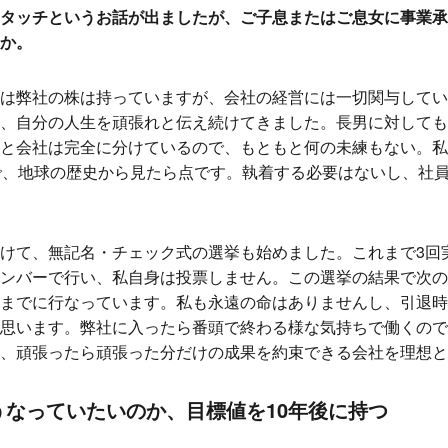
タッチというお話が出ましたが、ご子息またはご息女に事業承
か。
は弊社の株は持っていますが、会社の経営には一切関与してい
、自分の人生を頑張れと伝え続けてきました。長男に対しても
と会社は完全に分けているので、もともと何の未練もない。私
で、地球の歴史から見たら点です。執着する必要はないし、社
けて、無記名・チェック式の選挙も始めました。これまで3回実
ンバーで行い、私自身は投票しません。この選挙の結果で次の
までに行なっています。私も永遠の命はありませんし、引退時
思います。弊社に入ったら番頭で終わる様な気持ちで働くので
、頑張ったら頑張った分だけの成果を約束できる会社を理想と
うなっていたいのか、目標値を10年後に持つ