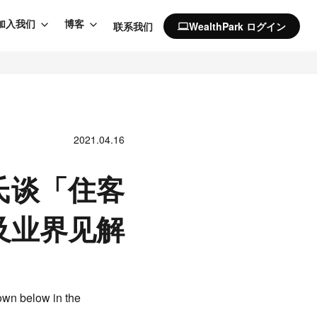
加入我们
博客
联系我们
WealthPark ログイン
computer
2021.04.16
氏谈「住客
及业界见解
own below in the