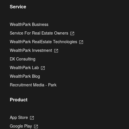
Service
WealthPark Business
Service For Real Estate Owners
Opens
in
WealthPark RealEstate Technologies
Opens
a
in
new
WealthPark Investment
Opens
a
tab
in
new
DX Consulting
a
tab
new
WealthPark Lab
Opens
tab
in
WealthPark Blog
a
new
Recruitment Media - Park
tab
Product
App Store
Opens
in
Google Play
Opens
a