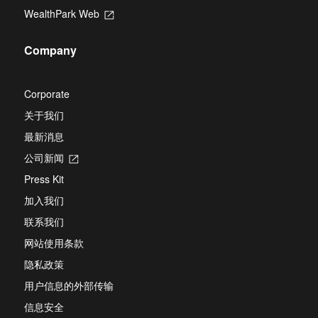
in
new
WealthPark Web
Opens
a
tab
in
new
a
tab
Company
new
tab
Corporate
关于我们
最新消息
公司新闻
Opens
in
Press Kit
a
new
加入我们
tab
联系我们
网站使用条款
隐私政策
用户信息的外部传输
信息安全