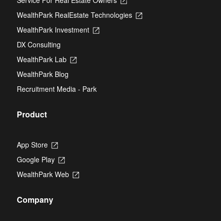
in
WealthPark RealEstate Technologies
Opens
a
in
new
WealthPark Investment
Opens
a
tab
in
new
DX Consulting
a
tab
new
WealthPark Lab
Opens
tab
in
WealthPark Blog
a
new
Recruitment Media - Park
tab
Product
App Store
Opens
in
Google Play
Opens
a
in
new
WealthPark Web
Opens
a
tab
in
new
a
tab
Company
new
tab