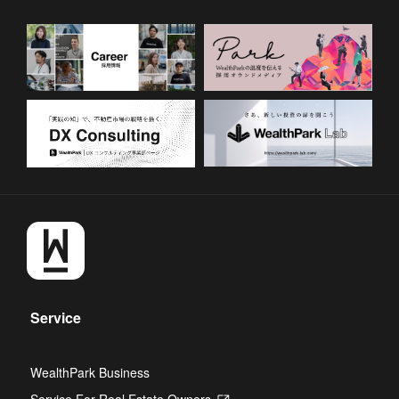
Service
WealthPark Business
Service For Real Estate Owners
Opens