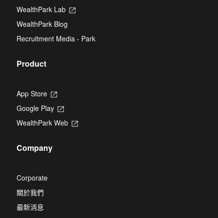
tab
new
WealthPark Lab
Opens
tab
in
WealthPark Blog
a
new
Recruitment Media - Park
tab
Product
App Store
Opens
in
Google Play
Opens
a
in
new
WealthPark Web
Opens
a
tab
in
new
a
tab
Company
new
tab
Corporate
關於我們
最新消息