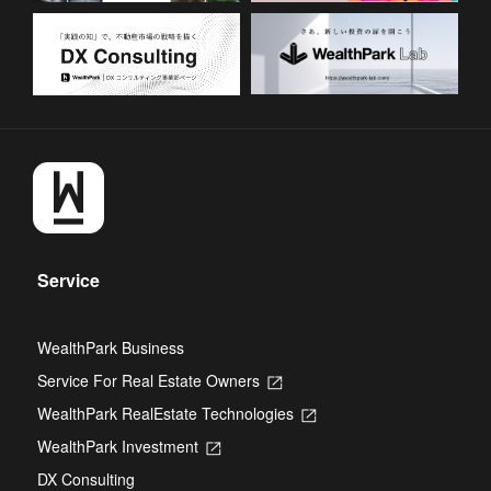
Service
WealthPark Business
Service For Real Estate Owners
Opens
in
WealthPark RealEstate Technologies
Opens
a
in
new
WealthPark Investment
Opens
a
tab
in
new
DX Consulting
a