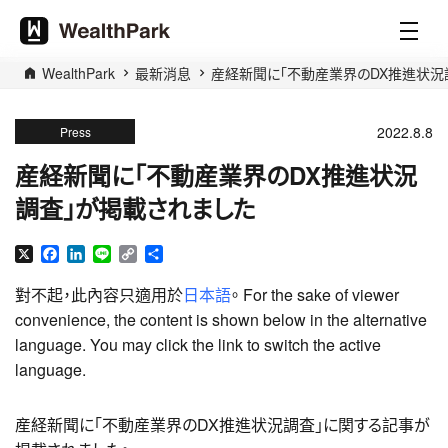
WealthPark
最新消息
産経新聞に「不動産業界のDX推進状況
2022.8.8
Press
産経新聞に「不動産業界のDX推進状況
調査」が掲載されました
X
Facebook
LinkedIn
Line
Copy
分
Link
享
對不起，此內容只適用於
日本語
。 For the sake of viewer
convenience, the content is shown below in the alternative
language. You may click the link to switch the active
language.
産経新聞に「不動産業界のDX推進状況調査」に関する記事が