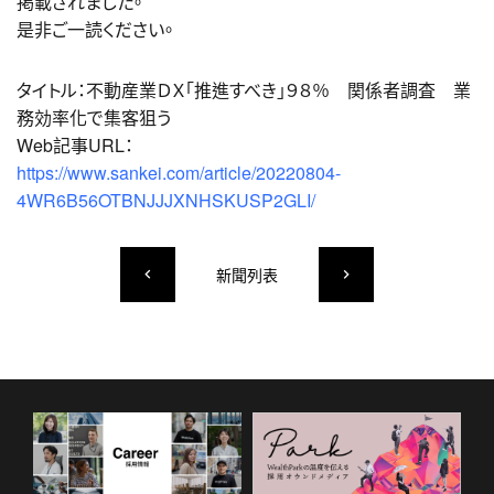
掲載されました。
是非ご一読ください。
タイトル：不動産業ＤＸ「推進すべき」９８％ 関係者調査 業
務効率化で集客狙う
Web記事URL：
https://www.sankei.com/article/20220804-
4WR6B56OTBNJJJXNHSKUSP2GLI/
新聞列表
keyboard_arrow_left
keyboard_arrow_right