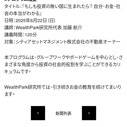
タイトル：『もしも投資の無い国に生まれたら？ 自分、お金、社
会の本当がわかる』
日時：
2025年6月22日（日）
講師：WealthPark研究所代表 加藤 航介
講義時間：120分
対象：シティアセットマネジメント株式会社の不動産オーナー
本プログラムは、グループワークやボードゲームを中心とし、さ
まざまな角度から投資の社会的役割を学ぶことができるカリ
キュラムです。
WealthPark研究所では、引き続きお金の教育を続けてまいり
ます。
新聞列表
keyboard_arrow_left
keyboard_arrow_right