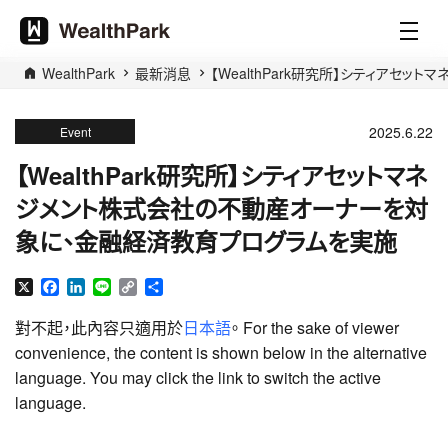
WealthPark
最新消息
【WealthPark研究所】シティア
2025.6.22
Event
【WealthPark研究所】シティアセットマネ
ジメント株式会社の不動産オーナーを対
象に、金融経済教育プログラムを実施
X
Facebook
LinkedIn
Line
Copy
分
Link
享
對不起，此內容只適用於
日本語
。 For the sake of viewer
convenience, the content is shown below in the alternative
language. You may click the link to switch the active
language.