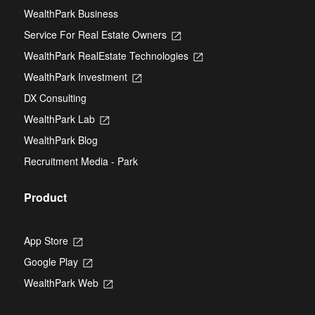
WealthPark Business
Service For Real Estate Owners
Opens
in
WealthPark RealEstate Technologies
Opens
a
in
new
WealthPark Investment
Opens
a
tab
in
new
DX Consulting
a
tab
new
WealthPark Lab
Opens
tab
in
WealthPark Blog
a
new
Recruitment Media - Park
tab
Product
App Store
Opens
in
Google Play
Opens
a
in
new
WealthPark Web
Opens
a
tab
in
new
a
tab