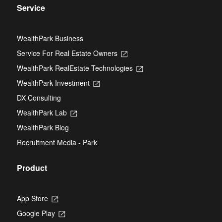
Service
WealthPark Business
Service For Real Estate Owners
Opens
in
WealthPark RealEstate Technologies
Opens
a
in
new
WealthPark Investment
Opens
a
tab
in
new
DX Consulting
a
tab
new
WealthPark Lab
Opens
tab
in
WealthPark Blog
a
new
Recruitment Media - Park
tab
Product
App Store
Opens
in
Google Play
Opens
a