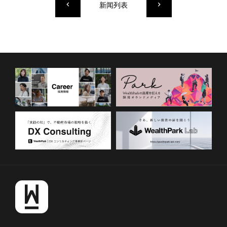
新闻列表
keyboard_arrow_left
keyboard_arrow_right