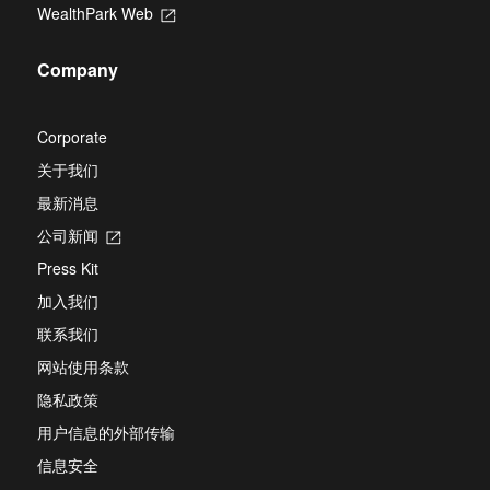
in
new
WealthPark Web
Opens
a
tab
in
new
a
tab
Company
new
tab
Corporate
关于我们
最新消息
公司新闻
Opens
in
Press Kit
a
new
加入我们
tab
联系我们
网站使用条款
隐私政策
用户信息的外部传输
信息安全