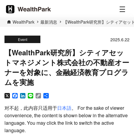
WealthPark
最新消息
【WealthPark研究所】シティ
2025.6.22
Event
【WealthPark研究所】シティアセッ
トマネジメント株式会社の不動産オー
ナーを対象に、金融経済教育プログラ
ムを実施
X
Facebook
LinkedIn
Line
Copy
分
Link
享
对不起，此内容只适用于
日本語
。 For the sake of viewer
convenience, the content is shown below in the alternative
language. You may click the link to switch the active
language.