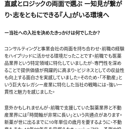
直感とロジックの両面で選ぶ ー知見が繋が
り、志をともにできる『人』がいる環境へ
ー当社への入社を決めたきっかけは何でしたか？
コンサルティングと事業会社の両面を持ち合わせ、前職の経験
をハイブリッドに活かせる環境だったことです。前職でも医薬
品業界という特定領域に特化していましたが、専門性を深め
ることで提供価値が飛躍的に高まり、ビジネスとしての収益性
も向上する面白さを実感していました。そのため、「不動産」と
いう巨大なレガシー産業に特化した当社の戦略には、強い一
貫性と魅力を感じました。
意外かもしれませんが、前職で支援していた製薬業界と不動
産業界には「時間軸が非常に長い」という共通点があります。
新薬が世に出るまでに10年単位の歳月を要するように、不動