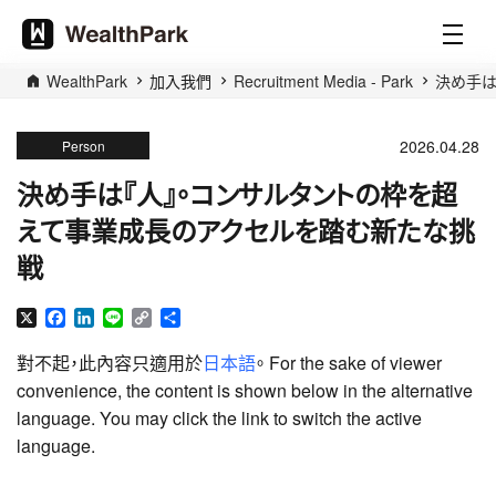
WealthPark
加入我們
Recruitment Media - Park
決め手は
2026.04.28
Person
決め手は『人』。コンサルタントの枠を超
えて事業成長のアクセルを踏む新たな挑
戦
X
Facebook
LinkedIn
Line
Copy
分
Link
享
對不起，此內容只適用於
日本語
。 For the sake of viewer
convenience, the content is shown below in the alternative
language. You may click the link to switch the active
language.