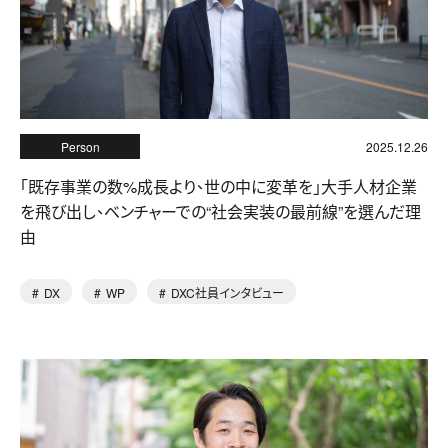
Person
2025.12.26
「既存事業の数%成長より、世の中に変革を」大手人材企業
を飛び出し、ベンチャーでの“社会実装の最前線”を選んだ理
由
DX
WP
DXC社員インタビュー