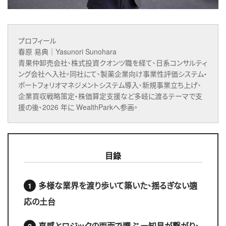
プロフィール
春原 易典｜Yasunori Sunohara
青果仲卸売会社、株式投資クオンツ職を経て、日系コンサルティ
ング会社へ入社。同社にて、製薬企業向け事業性評価システム・
ポートフォリオマネジメントシステム導入、新規事業立ち上げ、
企業買収戦略策定・株価算定支援など
多岐に渡るテーマで支
援の後、2026 年に WealthParkへ参画。
目錄
多様な業界を渡り歩いて築いた、揺るぎない適
応の土台
直感とロジックの両面で選ぶ ー知見が繋がり、