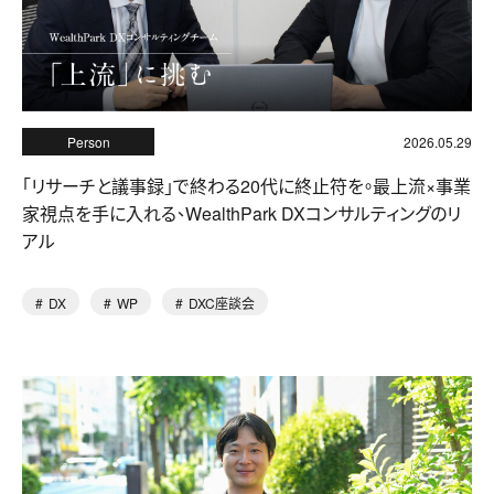
Person
2026.05.29
「リサーチと議事録」で終わる20代に終止符を。最上流×事業
家視点を手に入れる、WealthPark DXコンサルティングのリ
アル
DX
WP
DXC座談会