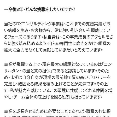
ー今後3年、どんな挑戦をしたいですか？
当社のDXコンサルティング事業は、これまでの支援実績が厚
い信頼を生み、お客様から非常に強い引き合いを頂戴してい
るフェーズにあります。私自身は、この事業成長のアクセルをさ
らに強く踏み込めるよう、自らの専門性に磨きをかけ、組織の
拡大に全力を尽くして貢献していきたいと考えています。
事業が飛躍する上で、現在最大の課題となっているのは「コン
サルタントの量と質の担保」であると認識しています。そのた
め、まずは自分自身が現場の最前線で質の高いデリバリーを
完遂し、確固たる成果を積み上げることが先決です。その上
で、私が魅力を感じているこの環境に共感してくれる仲間を増
やし、チーム全体の底上げを図る役割も担っていきます。
事業を成長させるために必要なことであれば、職種の枠に捉