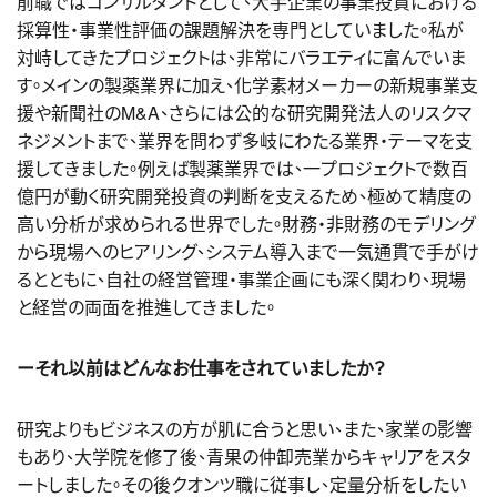
前職ではコンサルタントとして、大手企業の事業投資における
採算性・事業性評価の課題解決を専門としていました。私が
対峙してきたプロジェクトは、非常にバラエティに富んでいま
す。メインの製薬業界に加え、化学素材メーカーの新規事業支
援や新聞社のM&A、さらには公的な研究開発法人のリスクマ
ネジメントまで、業界を問わず多岐にわたる業界・テーマを支
援してきました。例えば製薬業界では、一プロジェクトで数百
億円が動く研究開発投資の判断を支えるため、極めて精度の
高い分析が求められる世界でした。財務・非財務のモデリング
から現場へのヒアリング、システム導入まで一気通貫で手がけ
るとともに、自社の経営管理・事業企画にも深く関わり、現場
と経営の両面を推進してきました。
ーそれ以前はどんなお仕事をされていましたか？
研究よりもビジネスの方が肌に合うと思い、また、家業の影響
もあり、
大学院を修了後
、青果の仲卸売業からキャリアをスタ
ートしました。その後クオンツ職に従事し、定量分析をしたい