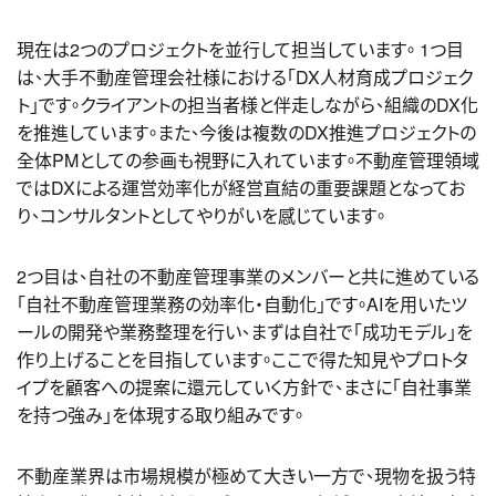
現在は2つのプロジェクトを並行して担当しています。 1つ目
は、大手不動産管理会社様における「DX人材育成プロジェク
ト」です。クライアントの担当者様と伴走しながら、組織のDX化
を推進しています。また、今後は
複数のDX推進プロジェクトの
全体PMとして
の参画も視野に入れています。不動産管理領域
ではDXによる運営効率化が経営直結の重要課題となってお
り、コンサルタントとしてやりがいを感じています。
2つ目は、自社の不動産管理事業のメンバーと共に進めている
「
自社不動産管理業務
の効率化・自動化」です。AIを用いたツ
ールの開発や業務整理を行い、まずは自社で「成功モデル」を
作り上げることを目指しています。ここで得た知見やプロトタ
イプを顧客への提案に還元していく方針で、まさに「自社事業
を持つ強み」を体現する取り組みです。
不動産業界は市場規模が極めて大きい一方で、現物を扱う特