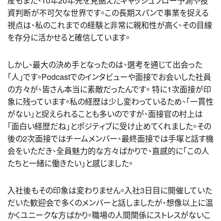
産もまた、10年20年先を見据えたキャッシュフロー予測や投
資判断が不可欠な世界です。この長期スパンで事業を捉える
視点は、私のこれまでの経験と非常に親和性が高く、その目線
を存分に活かせると確信しています。
しかし、最大の決め手となったのは、選考を通じて出会った
「人」です。Podcastでのインタビューや面接でお会いした社員
の方々が、皆さん本当に素敵だったんです。 特に1次面接が印
象に残っています。私の経歴は少し変わっているため、「一貫性
がない」と捉えられることも多いのですが、面接官の村上は
「面白い経歴だね」とポジティブに受け止めてくれました。その
後の2次面接ではチームメンバー、最終面接では手塚と話す機
会をいただき、全員魅力的な方々ばかりで、直感的に「この人
たちと一緒に働きたい」と感じました。
入社後もその印象は変わりません。入社3日目に開催していた
だいた歓迎会で多くのメンバーと話しましたが、想像以上に温
かくユニークな方ばかり。職場の人間関係にストレスがないこ