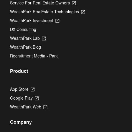
Service For Real Estate Owners
Opens
in
WealthPark RealEstate Technologies
Opens
a
in
new
WealthPark Investment
Opens
a
tab
in
new
DX Consulting
a
tab
new
WealthPark Lab
Opens
tab
in
WealthPark Blog
a
new
Recruitment Media - Park
tab
Product
App Store
Opens
in
Google Play
Opens
a
in
new
WealthPark Web
Opens
a
tab
in
new
a
tab
Company
new
tab