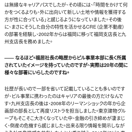
は無縁なキャリアパスでしたが、その頃には、「時間をかけて何
かをつくるよりも、外に出向いて新しい土地や情報を獲得する
方が性に合っている」と感じるようになっていました。その後
に、まさにそうした自分の特性を活かせるCRE（企業不動産）
の部署を経験し、2002年からは福岡に移って福岡支店長と九
州支店長を務めました。
―― なるほど。福居社長の略歴からビル事業本部に長く所属
されていたイメージを持っていたのですが、実際は20年の間に
様々な部署にいらしたのですね。
社歴が長いので一部を省いて記載していることも多いのです
が、ビル事業に携わったのはキャリアの最後の方だけなんで
す。九州支店長の後は、2008年のリーマンショックの年から企
画部の部長として再度リストラを担当しました。東京建物グル
ープもそこそこ大きくなっていた中、金融の引き締めが凄まじ
く、倒産の危機すら感じました。出来る限り情報を開示しなが