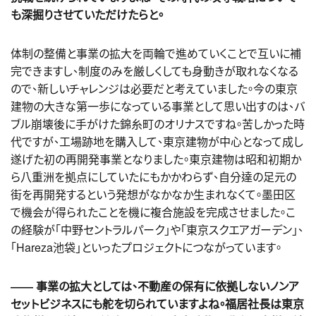
も深掘りさせていただけたらと。
体制の整備と事業の拡大を両輪で進めていくことで互いに補
完できますし、制度のみを厳しくしても身動きが取れなくなる
ので、新しいチャレンジは必要だと考えていました。今の東京
建物の大きな第一歩になっている事業として思い出すのは、バ
ブル崩壊後に手がけた錦糸町のオリナスですね。苦しかった時
代ですが、工場跡地を購入して、東京建物が中心となって成し
遂げた初の再開発事業となりました。東京建物は昭和初期か
ら八重洲を拠点にしていたにもかかわらず、自分達の足元の
街を再開発するという発想がなかなか生まれなくて。墨田区
で機会が得られたことを機に複合施設を完成させました。こ
の経験が「中野セントラルパーク」や「東京スクエアガーデン」、
「Hareza池袋」といったプロジェクトにつながっています。
―― 事業の拡大としては、不動産の保有に依拠しないノンア
セットビジネスにも舵を切られていますよね。福居社長は東京