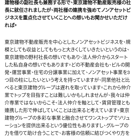
建物様の副社長も兼務する形で、東京建物不動産販売様の社
長に就任されましたが、両社様の連携を強めてノンアセットビ
ジネスを重点化させていくことへの想いもお聞かせいただけ
れば。
東京建物不動産販売を中心としたノンアセットビジネスを、規
模としても収益としてももっと大きくしていきたいというのは、
東京建物の野村社長の想いでもあり、法人仲介からスタート
した私自身の想いでもあります。どの不動産会社も、ビルの開
発・運営事業、住宅の分譲事業に加えて、ノンアセット事業を3
つ目の柱にしたいという考えを持っていますが、同業他社と比
べると東京建物グループは遅れを取っています。これから仲介
業でトップを目指すことは難しいかもしれませんが、我々は仲
介専業ではないからこそ、法人仲介を軸として、賃貸管理とも
連携した形で伸ばしていくことは出来ると考えています。東京
建物グループの多彩な事業と融合させてワンストップでソリュ
ーションを提供出来るという優位性もありますし、グループの
力を借りて助け合うことで、お客様の信頼に結びつくやり方を