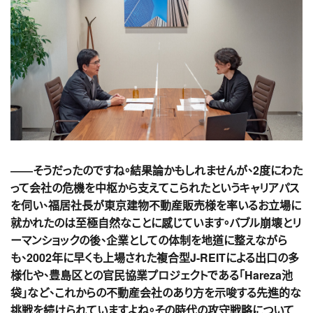
――そうだったのですね。結果論かもしれませんが、2度にわた
って会社の危機を中枢から支えてこられたというキャリアパス
を伺い、福居社長が東京建物不動産販売様を率いるお立場に
就かれたのは至極自然なことに感じています。バブル崩壊とリ
ーマンショックの後、企業としての体制を地道に整えながら
も、2002年に早くも上場された複合型J-REITによる出口の多
様化や、豊島区との官民協業プロジェクトである「Hareza池
袋」など、これからの不動産会社のあり方を示唆する先進的な
挑戦を続けられていますよね。その時代の攻守戦略について