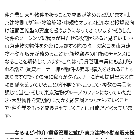
仲介業は大型物件を扱うことで成長が望めると思います。東
京建物側で近年、物流施設、中規模オフィスビルなど投資家向
け短期回転型の資産を扱うようになってきています。そうした
物件のソーシングに我々が果たせる役割があると見ています。
東京建物の物件を外部に売却する際の唯一の窓口を東京建
物不動産販売が務めることで、新規顧客の開拓のチャンスに
なることを期待しています。これは、賃貸管理事業にも広げら
れる話で、賃貸オーナー様が物件の売却・購入をされることも
ありますので、その時に我々がタイムリーに情報提供出来る信
頼関係を築いていることが肝要です。こうして、複数の事業を
通じて当社、そして東京建物グループのファンになっていただ
き、大型物件を定期的に動かす顧客層とつながっていくこと
で、仲介業をもっと成長させていくことは可能だと考えていま
す。
――なるほど。仲介、賃貸管理と並び、東京建物不動産販売様