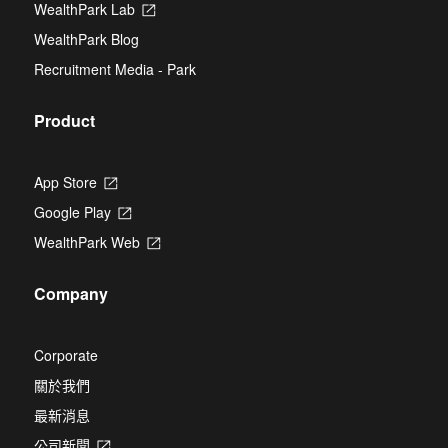
new
WealthPark Lab
Opens
tab
in
WealthPark Blog
a
new
Recruitment Media - Park
tab
Product
App Store
Opens
in
Google Play
Opens
a
in
new
WealthPark Web
Opens
a
tab
in
new
a
tab
Company
new
tab
Corporate
關於我們
最新消息
公司新聞
Opens