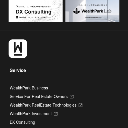
Service
WealthPark Business
Service For Real Estate Owners
Opens
in
WealthPark RealEstate Technologies
Opens
a
in
new
WealthPark Investment
Opens
a
tab
in
new
DX Consulting
a
tab