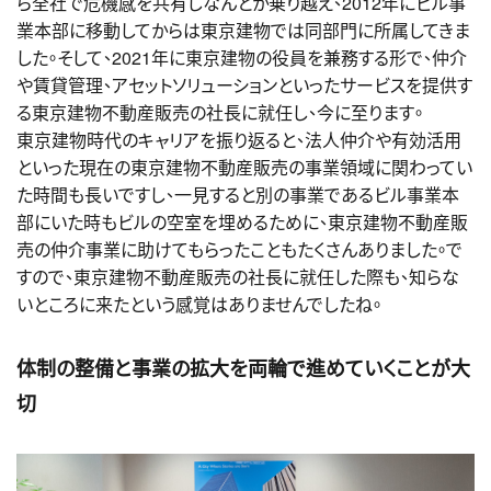
ら全社で危機感を共有しなんとか乗り越え、2012年にビル事
業本部に移動してからは東京建物では同部門に所属してきま
した。そして、2021年に東京建物の役員を兼務する形で、仲介
や賃貸管理、アセットソリューションといったサービスを提供す
る東京建物不動産販売の社長に就任し、今に至ります。
東京建物時代のキャリアを振り返ると、法人仲介や有効活用
といった現在の東京建物不動産販売の事業領域に関わってい
た時間も長いですし、一見すると別の事業であるビル事業本
部にいた時もビルの空室を埋めるために、東京建物不動産販
売の仲介事業に助けてもらったこともたくさんありました。で
すので、東京建物不動産販売の社長に就任した際も、知らな
いところに来たという感覚はありませんでしたね。
体制の整備と事業の拡大を両輪で進めていくことが大
切