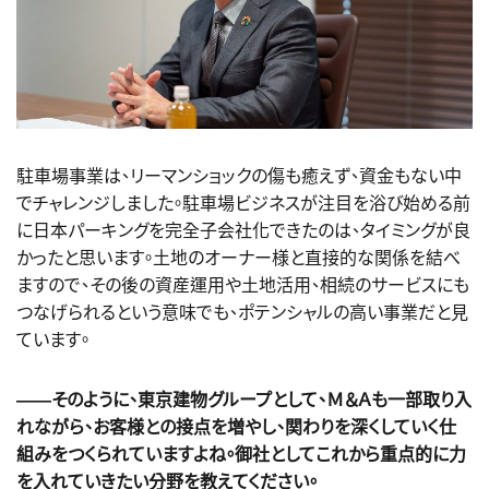
駐車場事業は、リーマンショックの傷も癒えず、資金もない中
でチャレンジしました。駐車場ビジネスが注目を浴び始める前
に日本パーキングを完全子会社化できたのは、タイミングが良
かったと思います。土地のオーナー様と直接的な関係を結べ
ますので、その後の資産運用や土地活用、相続のサービスにも
つなげられるという意味でも、ポテンシャルの高い事業だと見
ています。
――そのように、東京建物グループとして、Ｍ＆Ａも一部取り入
れながら、お客様との接点を増やし、関わりを深くしていく仕
組みをつくられていますよね。御社としてこれから重点的に力
を入れていきたい分野を教えてください。