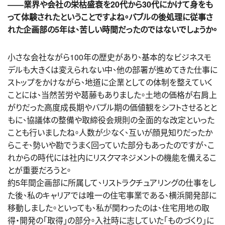
――業界や会社の栄枯盛衰を20代から30代にかけて身をも
って体験されたということですよね。バブルの後処理に従事さ
れた企画部の5年は、苦しい時間だったのではないでしょうか。
小さな会社ながら100年の歴史があり、基本的なビジネスモ
デルも大きくは変えられない中、他の部署が進めてきた仕事に
ストップをかけながら、地道に企業としての体制を整えていく
ことには、当然苦労や葛藤もありました。土地の価格が右肩上
がりだった高度成長期やバブル期の価値観をシフトさせるとと
もに、協議体の整備や取締役会規則の全面的な改定といった
ことも行いましたね。人数が少なく、互いが顔見知りだったか
らこそ、勢いや勘でうまく回っていた部分もあったのですが、こ
れからの時代には社内にリスクマネジメントの機能を備えるこ
とが重要だろうと。
約5年間企画部に所属して、リストラクチュアリングの仕事をし
た後、私のキャリアでは唯一の住宅事業である、横浜開発部に
移動しました。といっても、私が関わったのは、住宅用地の取
得・開発の「取得」の部分。入社時に志していた「ものづくり」に