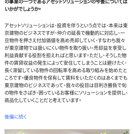
の事業の一つであるアセットソリューションの今後については
いかがでしょうか。
アセットソリューションは、投資を伴うという点では、本来は東
京建物のビジネスですが、仲介の延長で機動的に対応し、一
旦物件を押さえ付加価値を高め売却していく、すなわち我々
が東京建物では扱いにくい物件を取り扱い、売却益を享受し
利益貢献する役割を担えればと思います。ただし、そうした物
件の賃貸収益の発生によって安住してしまうことは避けたく、
長く滞留している物件の回転率を高める取り組みを始めたと
ころです。優良物件を保有して賃料をいただくのはあくまでも
東京建物のビジネスであって、我々の役目は目利き勝負で旬
の物件をさばき、困っているお客様にソリューションを提供し、
商品化していくことだと考えています。
後編に続く