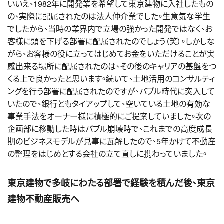
いいえ、1982年に開発業を希望して東京建物に入社したもの
の、実際に配属されたのは法人仲介業でした。生意気な学生
でしたから、当時の業界内で立場の強かった開発ではなく、お
客様に頭を下げる部署に配属されたのでしょう（笑）。しかしな
がら、お客様の役に立ってはじめてお金をいただけることが実
感出来る場所に配属されたのは、その後のキャリアの基盤をつ
くる上で良かったと思います。続いて、土地活用のコンサルティ
ングを行う部署に配属されたのですが、バブル時代に突入して
いたので、銀行ともタイアップして、空いている土地の有効な
事業手法をオーナー様に積極的にご提案していました。次の
企画部に移動した時はバブル崩壊時で、これまでの高度成長
期のビジネスモデルが見事に瓦解したので、5年かけて不動産
の整理をはじめとする会社の立て直しに携わっていました。
東京建物で多岐にわたる部署で経験を積んだ後、東京
建物不動産販売へ