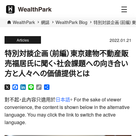
WealthPark
網誌
WealthPark Blog
特別対談企画（前編）
2022.01.21
Articles
特別対談企画（前編）東京建物不動産販
売福居氏に聞く、社会課題への向き合い
方と人々への価値提供とは
X
Facebook
LinkedIn
Line
Copy
分
Link
享
對不起，此內容只適用於
日本語
。 For the sake of viewer
convenience, the content is shown below in the alternative
language. You may click the link to switch the active
language.