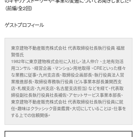
のキャリアストーリーや、事業の変遷についてお聞きしました。
（前編/全2回）
ゲストプロフィール
東京建物不動産販売株式会社 代表取締役社長執行役員 福居
賢悟氏
1982年に東京建物株式会社に入社し、法人仲介 、土地有効活
用コンサル 、経営企画 、マンション用地取得 、CREといった様々
な業務に従事。九州支店長、取締役企画部長、執行役員法人営
業推進部長、取締役専務執行役員（ビル事業本部長兼関西支
店、札幌支店、九州支店、名古屋支店担当）などを経て、代表取
締役副社長執行役員社長補佐、アセットサービス事業本部長、
東京建物不動産販売株式会社 代表取締役社長執行役員に就
任。趣味はクラッシック音楽鑑賞。大切にしていることは、仕事を
する上での信頼関係。