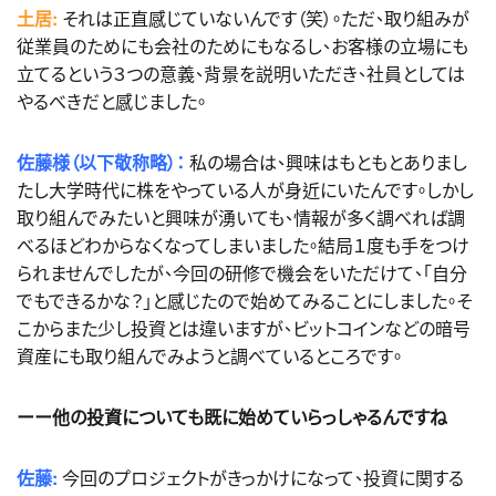
土居:
それは正直感じていないんです（笑）。ただ、取り組みが
従業員のためにも会社のためにもなるし、お客様の立場にも
立てるという３つの意義、背景を説明いただき、社員としては
やるべきだと感じました。
佐藤様（以下敬称略）：
私の場合は、興味はもともとありまし
たし大学時代に株をやっている人が身近にいたんです。しかし
取り組んでみたいと興味が湧いても、情報が多く調べれば調
べるほどわからなくなってしまいました。結局１度も手をつけ
られませんでしたが、今回の研修で機会をいただけて、「自分
でもできるかな？」と感じたので始めてみることにしました。そ
こからまた少し投資とは違いますが、ビットコインなどの暗号
資産にも取り組んでみようと調べているところです。
ーー他の投資についても既に始めていらっしゃるんですね
佐藤:
今回のプロジェクトがきっかけになって、投資に関する