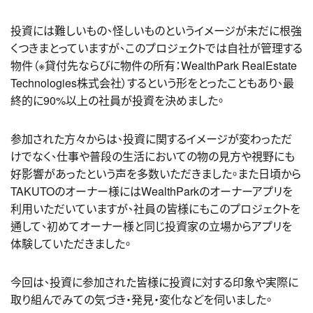
投資には難しいもの、怪しいものというイメージが未だに根強
くつきまとっていますが、このプロジェクトでは自社が管理する
物件
（※貸付先ならびに物件の所有：WealthPark RealEstate
Technologies株式会社）
するという形をとったこともあり、最
終的に90%以上の社員が投資を決めました。
参加された方々からは、投資に関するイメージが変わっただ
けでなく、仕事や普段の生活においての物の見方や視野にも
好影響があったという声を多数いただきました。また日頃から
TAKUTOのオーナー様にはWealthParkのオーナーアプリを
利用いただいていますが、社員の皆様にもこのプロジェクトを
通して、初めてオーナー様と同じ投資家の立場からアプリを
体験していただきました。
今回は、投資に参加された皆様に投資に対する印象や実際に
取り組んでみての気づき・発見・変化などを伺いました。