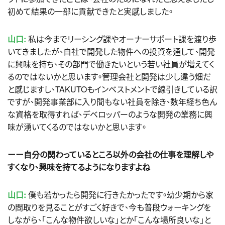
初めて結果の一部に貢献できたと実感しました。
山口:
私は今までリーシング課やオーナーサポート課を渡り歩
いてきましたが、自社で開発した物件への投資を通して、開発
に興味を持ち、その部門で働きたいという若い社員が増えてく
るのではないかと思います。管理会社と開発は少し違う畑だ
と感じますし、TAKUTOもインベストメントで線引きしている訳
ですが、開発事業部に入り間もない社員を除き、数年経ち色ん
な資格を取得すれば、デベロッパーのような開発の業務に興
味が湧いてくるのではないかと思います。
ーー自分の関わっているところ以外の会社の仕事を理解しや
すくなり、興味を持てるようになりますよね
山口:
僕も若かったら開発に行きたかったです。幼少期から家
の間取りを見ることがすごく好きで、今も普段ウォーキングを
しながら、「こんな物件欲しいな」とか「こんな場所良いな」と