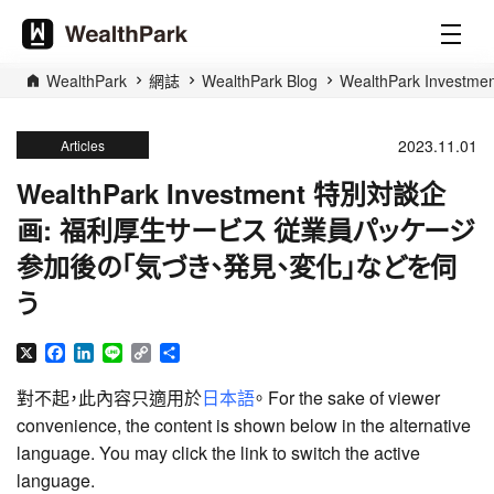
WealthPark
網誌
WealthPark Blog
WealthPark In
2023.11.01
Articles
WealthPark Investment 特別対談企
画: 福利厚生サービス 従業員パッケージ
参加後の「気づき、発見、変化」などを伺
う
X
Facebook
LinkedIn
Line
Copy
分
Link
享
對不起，此內容只適用於
日本語
。 For the sake of viewer
convenience, the content is shown below in the alternative
language. You may click the link to switch the active
language.