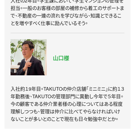
入社の2年目。学生課において、学生マンションの管理を
担当。一般のお客様の部屋の補修から着工のサポートま
で、不動産の一連の流れを学びながら、知識とできるこ
とを増やすべく仕事に励んでいるそう。
山口様
入社約１9年目。TAKUTOの仲介店舗「ミニミニ」に約１３
年勤務後、TAKUTOの管理部門に異動し今年で５年目。
今の顧客である仲介業者様の心理についてはある程度
理解しつつも、管理は仲介に比べてやらなければいけ
ないことが多いとのことで現在も日々勉強中だとか。