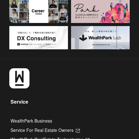
Service
WealthPark Business
Service For Real Estate Owners
Opens
in