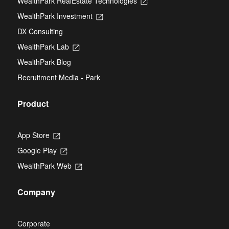
WealthPark RealEstate Technologies
Opens
a
in
new
WealthPark Investment
Opens
a
tab
in
new
DX Consulting
a
tab
new
WealthPark Lab
Opens
tab
in
WealthPark Blog
a
new
Recruitment Media - Park
tab
Product
App Store
Opens
in
Google Play
Opens
a
in
new
WealthPark Web
Opens
a
tab
in
new
a
tab
Company
new
tab
Corporate