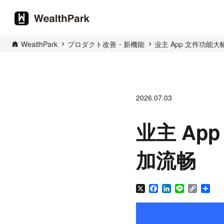
WealthPark
プロダクト改善・新機能
业主 App 文件功能
2026.07.03
业主 A
加流畅
X
Facebook
LinkedIn
Line
Copy
分
Link
享