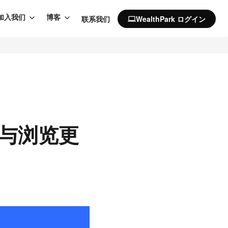
加入我们
博客
联系我们
WealthPark ログイン
computer
索与浏览更