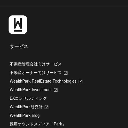
サービス
不動産管理会社向けサービス
不動産オーナー向けサービス
新
し
WealthPark RealEstate Technologies
新
い
し
タ
WealthPark Investment
新
い
ブ
し
タ
DXコンサルティング
で
い
ブ
開
タ
WealthPark研究所
新
で
き
ブ
し
開
ま
WealthPark Blog
で
い
き
す
開
タ
ま
採用オウンドメディア「Park」
き
ブ
す