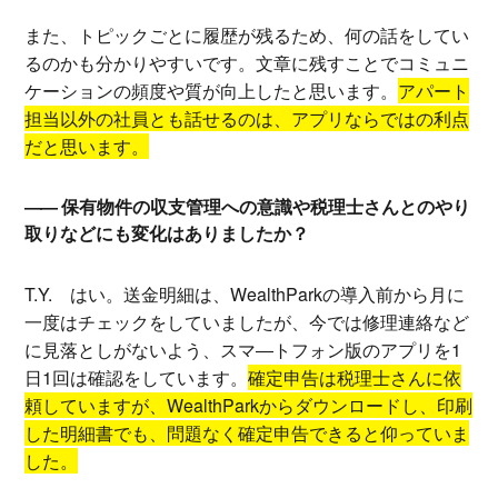
また、トピックごとに履歴が残るため、何の話をしてい
るのかも分かりやすいです。文章に残すことでコミュニ
ケーションの頻度や質が向上したと思います。
アパート
担当以外の社員とも話せるのは、アプリならではの利点
だと思います。
保有物件の収支管理への意識や税理士さんとのやり
取りなどにも変化はありましたか？
T.Y.
はい。送金明細は、WealthParkの導入前から月に
一度はチェックをしていましたが、今では修理連絡など
に見落としがないよう、スマ―トフォン版のアプリを1
日1回は確認をしています。
確定申告は税理士さんに依
頼していますが、WealthParkからダウンロードし、印刷
した明細書でも、問題なく確定申告できると仰っていま
した。