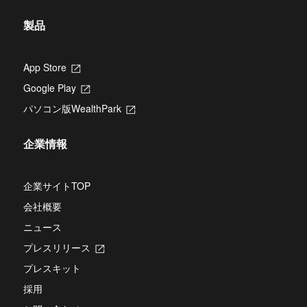
ま
で
す
開
製品
き
ま
す
App Store
新
し
Google Play
新
い
し
タ
パソコン版WealthPark
新
い
ブ
し
タ
で
い
ブ
開
企業情報
タ
で
き
ブ
開
ま
で
き
す
開
企業サイトTOP
ま
き
す
会社概要
ま
す
ニュース
プレスリリース
新
し
プレスキット
い
タ
採用
ブ