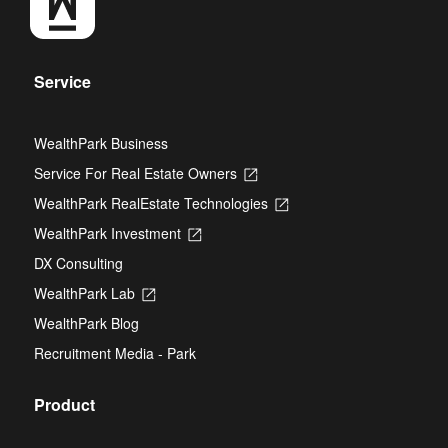
Service
WealthPark Business
Service For Real Estate Owners
Opens
in
WealthPark RealEstate Technologies
Opens
a
in
new
WealthPark Investment
Opens
a
tab
in
new
DX Consulting
a
tab
new
WealthPark Lab
Opens
tab
in
WealthPark Blog
a
new
Recruitment Media - Park
tab
Product