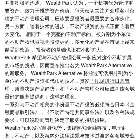
并非积极的沟通。 WealthPark 认为，一个长期代为管理重
要资产、致力于维护资产价值、每天密切关注并处理各种杂
项的不动产管理公司，应该要是投资者最重要的合作伙伴。
另一方面，随着技术的进步，不动产投资的方式正面临着巨
大变化。 相同于一个完整的不动产标的、被分割为小单位
的不动产权也被视为投资标的，多元化的产品在市场上越来
越受到欢迎， 投资者的基础也正在不断扩大。
WealthPark 希望与不动产管理公司一起应对这个不断扩展
的市场的挑战，因而宣布推出名为 WealthPark Alternative
的新服务。 WealthPark Alternative 将通过可活用分割为小
单位的不动产投资和代币的技术，贯彻
「现场进行日常管
理，质量决定产品趋势」
和
「不动产管理公司应成为该领域
最好的服务提供商」
这样的理念。
一系列与不动产相关的小份量不动产投资必须符合日本《金
融商品取引法》，《不动产特定共同事业法》以及各种法规
要求，可以说期间管理决定了服务的持续供应。
WealthPark 发挥自身优势，集结熟知金融科技，电子商
务，不动产，以及海内外法律法规与技术过渡的各领域专业