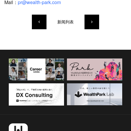
Mail：
pr@wealth-park.com
新闻列表
keyboard_arrow_left
keyboard_arrow_right