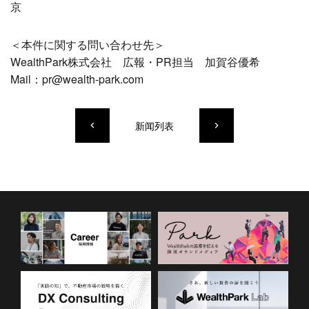
京
＜本件に関する問い合わせ先＞
WealthPark株式会社 広報・PR担当 加賀谷優希
Mail：pr@wealth-park.com
新闻列表
keyboard_arrow_left
keyboard_arrow_right