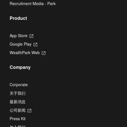
new
Recruitment Media - Park
tab
Product
App Store
Opens
in
Google Play
Opens
a
in
new
WealthPark Web
Opens
a
tab
in
new
a
tab
Company
new
tab
Corporate
关于我们
最新消息
公司新闻
Opens
in
Press Kit
a
new