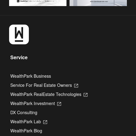
Service
WealthPark Business
Service For Real Estate Owners
Opens
in
WealthPark RealEstate Technologies
Opens
a
in
new
WealthPark Investment
Opens
a
tab
in
new
DX Consulting
a
tab
new
WealthPark Lab
Opens
tab
in
WealthPark Blog
a