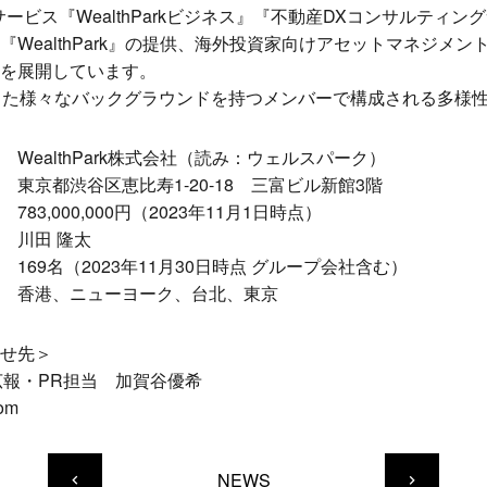
ービス『WealthParkビジネス』『不動産DXコンサルティ
ealthPark』の提供、海外投資家向けアセットマネジメント事業
を展開しています。
った様々なバックグラウンドを持つメンバーで構成される多様
Park株式会社（読み：ウェルスパーク）
谷区恵比寿1-20-18 三富ビル新館3階
,000円（2023年11月1日時点）
川田 隆太
023年11月30日時点 グループ会社含む）
ューヨーク、台北、東京
せ先＞
社 広報・PR担当 加賀谷優希
com
NEWS
keyboard_arrow_left
keyboard_arrow_right