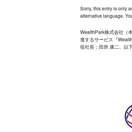
Link
Sorry, this entry is only 
alternative language. You
WealthPark株式
進するサービス『Weal
役社長：田所 康二、以