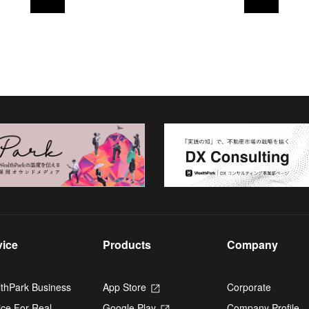
vice
Products
Company
thPark Business
App Store
Opens
Corporate
in
ice For Real
Google Play
Opens
Company Profile