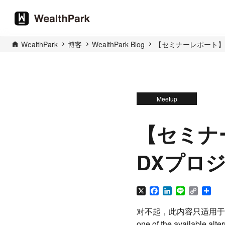
WealthPark
博客
WealthPark Blog
【セミナーレポート】
Meetup
【セミナ
DXプロ
X
Facebook
LinkedIn
Line
Copy
分
Link
享
对不起，此内容只适用于
one of the available alte