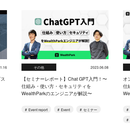
1.16
その他
2023.06.08
ビス
【セミナーレポート】Chat GPT入門！〜
オ
仕組み・使い方・セキュリティを
仕
WealthParkのエンジニアが解説〜
W
Event report
Event
セミナー