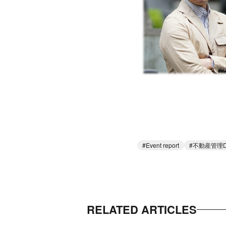
Event report
不動産管理D
RELATED ARTICLES