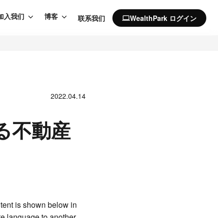
加入我们
博客
联系我们
WealthPark ログイン
computer
2022.04.14
る不動産
tent is shown below in
ite language to another