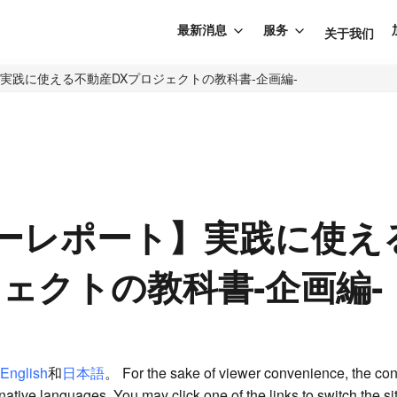
最新消息
服务
关于我们
実践に使える不動産DXプロジェクトの教科書‐企画編‐
ーレポート】実践に使え
ジェクトの教科書‐企画編‐
English
和
日本語
。 For the sake of viewer convenience, the con
rnative languages. You may click one of the links to switch the s