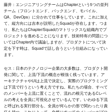
藤井：エンジニアリングチームはChapterという5つの並列
チーム（フロントエンド、バックエンド、モバイル、
QA、DevOps）に分かれて仕事をしています。これに加え
て、縦方向には吉本が説明したSquadが存在します。つま
り、私たちはChapter/Squadのマトリックスな組織内でプ
ロジェクトを進めることになります。技術特有の問題につ
いてはChapter内で議論しますが、プロダクトについて決
定を下す時は、Squadで話し合うという仕組みになってい
ます。
セス：日本のテクノロジー企業の大多数は、プロダクト開
発に関して、上流/下流の概念が根強く残っています。ア
ーキテクチャやUIは上流で決定し、実際のプログラミング
は下流で行うという考え方ですね。私たちの場合、すべて
のメンバーを上流に置くことで、流れの根元であるCレベ
ルの考えを全員に可視化させているんです。いわゆる下流
と呼ばれる実行部分も、全員が何らかの形で関わったり責
任を持つ。これによって、自然にすべてのメンバーがプロ