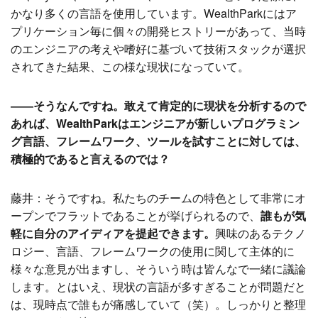
かなり多くの言語を使用しています。WealthParkにはア
プリケーション毎に個々の開発ヒストリーがあって、当時
のエンジニアの考えや嗜好に基づいて技術スタックが選択
されてきた結果、この様な現状になっていて。
――そうなんですね。敢えて肯定的に現状を分析するので
あれば、WealthParkはエンジニアが新しいプログラミン
グ言語、フレームワーク、ツールを試すことに対しては、
積極的であると言えるのでは？
藤井：そうですね。私たちのチームの特色として非常にオ
ープンでフラットであることが挙げられるので、
誰もが気
軽に自分のアイディアを提起できます。
興味のあるテクノ
ロジー、言語、フレームワークの使用に関して主体的に
様々な意見が出ますし、そういう時は皆んなで一緒に議論
します。とはいえ、現状の言語が多すぎることが問題だと
は、現時点で誰もが痛感していて（笑）。しっかりと整理