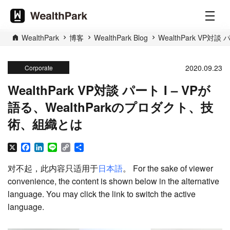
WealthPark
博客
WealthPark Blog
WealthPark VP対
2020.09.23
Corporate
WealthPark VP対談 パート I – VPが
語る、WealthParkのプロダクト、技
術、組織とは
X
Facebook
LinkedIn
Line
Copy
分
Link
享
对不起，此内容只适用于
日本語
。 For the sake of viewer
convenience, the content is shown below in the alternative
language. You may click the link to switch the active
language.