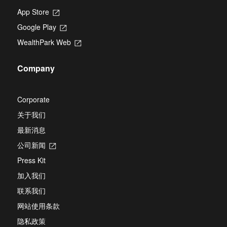
App Store
Opens
in
Google Play
Opens
a
in
new
WealthPark Web
Opens
a
tab
in
new
a
tab
Company
new
tab
Corporate
关于我们
最新消息
公司新闻
Opens
in
Press Kit
a
new
加入我们
tab
联系我们
网站使用条款
隐私政策