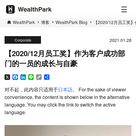
WealthPark
博客
WealthPark Blog
【2020/12月员工
2021.01.28
Corporate
【2020/12月员工奖】作为客户成功部
门的一员的成长与自豪
X
Facebook
LinkedIn
Line
Copy
分
Link
享
对不起，此内容只适用于
日本語
。 For the sake of viewer
convenience, the content is shown below in the alternative
language. You may click the link to switch the active
language.