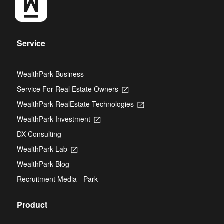
Service
WealthPark Business
Service For Real Estate Owners
Opens
in
WealthPark RealEstate Technologies
Opens
a
in
new
WealthPark Investment
Opens
a
tab
in
new
DX Consulting
a
tab
new
WealthPark Lab
Opens
tab
in
WealthPark Blog
a
new
Recruitment Media - Park
tab
Product