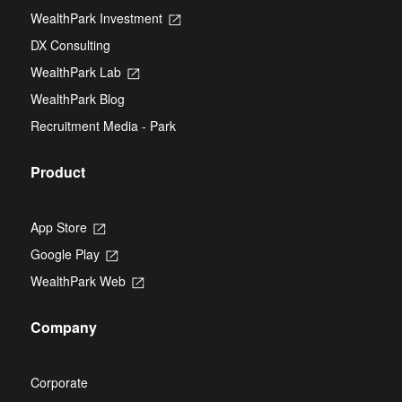
in
new
WealthPark Investment
Opens
a
tab
in
new
DX Consulting
a
tab
new
WealthPark Lab
Opens
tab
in
WealthPark Blog
a
new
Recruitment Media - Park
tab
Product
App Store
Opens
in
Google Play
Opens
a
in
new
WealthPark Web
Opens
a
tab
in
new
a
tab
Company
new
tab
Corporate