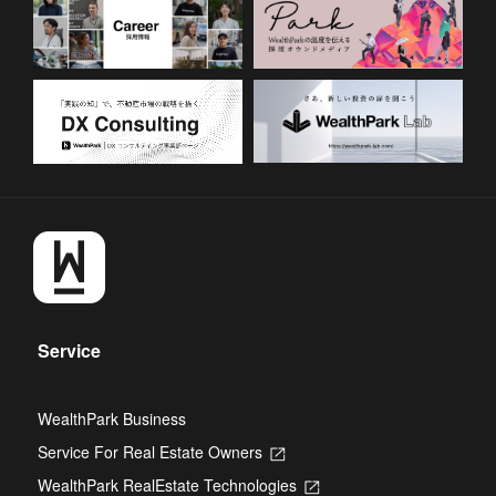
Service
WealthPark Business
Service For Real Estate Owners
Opens
in
WealthPark RealEstate Technologies
Opens
a