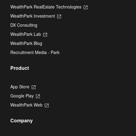
in
WealthPark RealEstate Technologies
Opens
a
in
new
WealthPark Investment
Opens
a
tab
in
new
DX Consulting
a
tab
new
WealthPark Lab
Opens
tab
in
WealthPark Blog
a
new
Recruitment Media - Park
tab
Product
App Store
Opens
in
Google Play
Opens
a
in
new
WealthPark Web
Opens
a
tab
in
new
a
tab
Company
new
tab