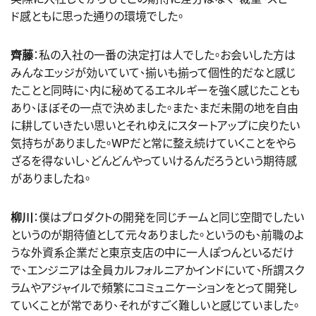
ド感ともに思った通りの環境でした。
齊藤
：私の入社の一番の決定打は人でした。お会いした方は
みんなエッジが効いていて、揃いも揃って個性的だなと感じ
たことと同時に、内に秘めてるエネルギーを強く感じたことも
あり、ほぼその一点で決めました。また、まだ未開の地を自由
に耕していきたい思いとそれゆえにスタートアップに戻りたい
気持ちがありました。WPだと常に整え続けていくことをやら
ざるを得ないし、どんどんやっていけるんだろうという期待感
がありましたね。
柳川
：僕はプロダクトの開発を同じチームと同じ空間でしたい
というのが期待値として元々ありました。というのも、前職のよ
うな外資系企業だと東京支店の中に一人ぽつんといるだけ
で、エンジニアは全員カルフォルニアかインドにいて、所謂スク
ラムやアジャイルで頻繁にコミュニケーションをとって開発し
ていくことが常であり、それがすごく難しいと感じていました。