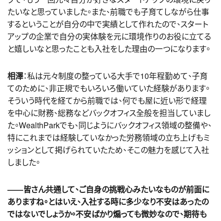
たいなと思っていました。また、前職でも子育てしながら仕事
するということが自分の中で実績として作れたので、スタート
アップの企業で自分の実体験を元に環境作りのお役に立てる
と嬉しいなと思ったことも入社をした理由の一つになります。
相澤
：私は元々制度の整っている大手で10年程勤めて、子育
てのために、非正規でもいろいろ働いていた経験があります。
そういう時代を経てから前職では、何でも屋に近い形で経理
を中心に財務、総務などバックオフィス全般を担当していまし
た。WealthParkでも、同じようにバックオフィス領域の整備や、
特にこれまでは経験していなかった労務領域の立ち上げもミ
ッションとして掲げられていたため、そこの魅力を感じて入社
しました。
――皆さん共通して、ご自身の挑戦心みたいなものが前面に
ありますね。とはいえ、入社する時に多少なり不安はあったの
ではないでしょうか。不安ばかり煽っても微妙なので、期待も