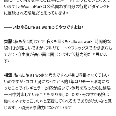
いますし、WealthParkは公私問わず自分の行動がダイレクト
に反映される環境だと思っています。
――いわゆるLife as workってやつですよね。
齊藤
：私も全く同じです。良くも悪くも、Life as work。時間的な
線引きが難しいですが、フルリモートやフレックスでの働き方も
できて、自由度が高い面に関してはすごく魅力的だと思いま
す。
相澤
：私もLife as workな考えですね。特に境目はなくてもい
いのですが、コロナ渦になってから約1年はリモート環境にな
ったことでイレギュラー対応が続いて、休暇を取ったのに結局
一日中対応していることもありました。ただ、その中でも娘は
働くママはかっこいい、と応援してくれるのでありがたいなと感
じますし、頑張る原動力になっています。