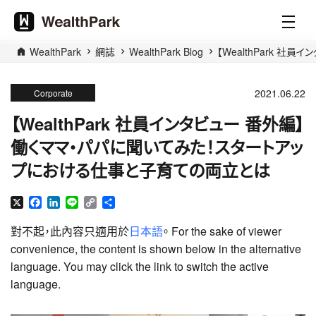
WealthPark
網誌
WealthPark Blog
【WealthPark 
2021.06.22
Corporate
【WealthPark 社員インタビュー 番外編】
働くママ・パパに聞いてみた！スタートアッ
プにおける仕事と子育ての両立とは
X
Facebook
LinkedIn
Line
Copy
分
Link
享
對不起，此內容只適用於
日本語
。 For the sake of viewer
convenience, the content is shown below in the alternative
language. You may click the link to switch the active
language.