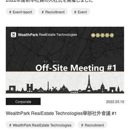
Event report
Recruitment
Event
Corporate
2022.03.10
WealthPark RealEstate Technologies舉辦社外會議 #1
WealthPark RealEstate Technologies
Recruitment