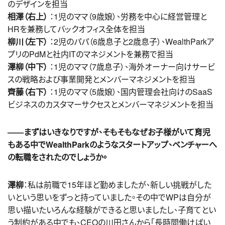
のデザインを担当
相澤（右上）
：1児のママ（9歳娘）、労務を中心に経営管理と
HRを兼務してバックオフィス全体を担当
柳川（左下）
：2児のパパ（6歳息子と2歳息子）、WealthParkア
プリのPdMと社内ITのマネジメントを兼務で担当
澤柳（中下）
：1児のママ（7歳息子）、海外オーナー向けサービ
スの戦略および事業開発とメンバーマネジメントを担当
齊藤（右下）
：1児のママ（5歳娘）、国内管理会社向けのSaaS
ビジネスのカスタマーサクセスとメンバーマネジメントを担当
――まずはいきなりですが、そもそもなぜお子様がいて育児
もある中でWealthParkのようなスタートアップ、ベンチャーへ
の転職をされたのでしょうか。
澤柳
：私は前職で15年ほど勤めましたが、新しい挑戦がした
いという思いをずっと持っていました。その中でWPは自分が
思い描いたいろんな経験ができると思いましたし、子育てとい
う制約がある中でも、CEOの川田さんから「長時間働けばい