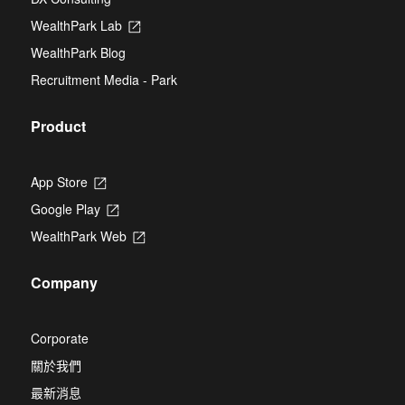
a
tab
new
WealthPark Lab
Opens
tab
in
WealthPark Blog
a
new
Recruitment Media - Park
tab
Product
App Store
Opens
in
Google Play
Opens
a
in
new
WealthPark Web
Opens
a
tab
in
new
a
tab
Company
new
tab
Corporate
關於我們
最新消息