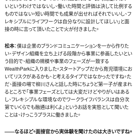
いというわけではないし、働いた時間と評価は決して比例する
ものではない。短い時間でも成果が出せればそれでいいし、フ
レキシブルにライフワークは自分なりに設計してほしい」と面
接の時に言って頂いたことで火が付きました。
松本
：僕は企業のブランドコミュニケーションを一から作りた
い、デザイン組織を立ち上げる段階から事業に参画したいとい
う目的で、組織の規模や事業のフェーズが一致する
WealthParkに入りました。スタートアップだから育児環境にお
いてリスクがあるかも、と考えるタイプではなかったですね。た
だ、面接の場で柳川さんと話した時にちょうど第一子が産まれ
るところで「事業フェーズとしては大変だけどやりがいはある
し、フレキシブルな環境なのでワークライフバランスは自分次
第でいくらでも融通は利くよ」というお話を実態として聞いた
ことは、けっこうプラスに働きました。
――なるほど。面接官から実体験を聞けたのは大きいですね。