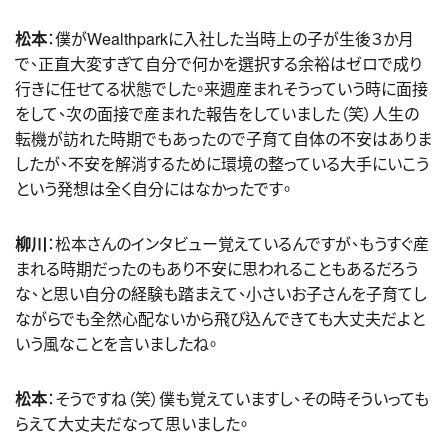
松本
：僕がWealthparkに入社した当時上の子が生後３か月
で、正直大変すぎて自分で何かを選択する余裕はゼロで成り
行きに任せてる状態でした。来週産まれそうっていう時に面接
をして、次の面接で産まれた報告をしていました（笑）人生の
転機が訪れた時期でもあったので子育て自体の不安はありま
したが、不安を解消するために環境の整っている大手にいこう
という発想は全く自分にはなかったです。
柳川
：松本さんのインタビュー覚えているんですが、もうすぐ産
まれる時期だったのもあり不安に思われることもあるだろう
な、と思い自分の経験も踏まえて、小さいお子さんを子育てし
ながらでも全然心配ないから飛び込んできても大丈夫だよと
いう風なことを言いましたね。
松本
：そうですね（笑）僕も覚えていますし、その時そういっても
らえて大丈夫だなって思いました。