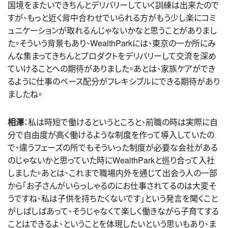
国境をまたいできちんとデリバリーしていく訓練は出来たので
すが、もっと近く背中合わせでいられる方がもう少し楽にコミ
ュニケーションが取れるんじゃないかなと思うことがありまし
た。そういう背景もあり、WealthParkには、東京の一か所にみ
んな集まってきちんとプロダクトをデリバリーして交流を深め
ていけることへの期待がありました。あとは、家族ケアができ
るように仕事のペース配分がフレキシブルにできる期待があり
ましたね。
相澤
：私は時短で働けるというところと、前職の時は実際に自
分で自由度が高く働けるような制度を作って導入していたの
で、違うフェーズの所でもそういった制度が必要な会社がある
のじゃないかと思っていた時にWealthParkと巡り合って入社
しました。あとは、これまで職場内外を通じて出会う人の一部
から「お子さんがいらっしゃるのにお仕事されてるのは大変そ
うですね、私は子供を持ちたくないです」という発言を聞くこと
がしばしばあって、そうじゃなくて楽しく働きながら子育てする
ことはできるよ、ということを体現したいという思いもあり、ま