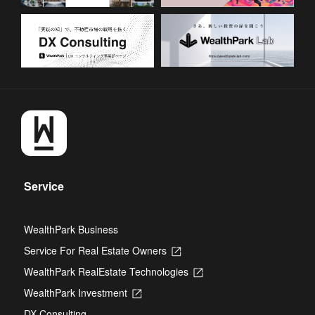
Service
WealthPark Business
Service For Real Estate Owners
Opens
in
WealthPark RealEstate Technologies
Opens
a
in
new
WealthPark Investment
Opens
a
tab
in
new
DX Consulting