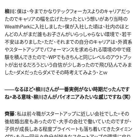
柳川
：僕は、今までかなりテックフォーカスよりのキャリアだっ
たのでキャリアの幅を広げたかったという想いがあり当時の
WealthParkに入社しました。僕が入社した頃は、社内のほと
んどの人がまだ誰もお子さんがいらっしゃらない環境で、若干
不安はありました。ただ、それまでの自分のキャリアは、外資系
やスタートアップでパフォーマンスを求められる環境の中で経
験を積んできたので、WPでもきちんと同じレベルのアウトプッ
トが出せるだろうという自信が少しあったので飛び込んでみま
した。ダメだったらダメでその時考えてみよう、とｗ
――なるほど。柳川さんが一番実例がない時期だったんです
ね。ある意味、柳川さんがパイオニアみたいな感じですね（笑）
齊藤
：私は前々職がスタートアップに近しい会社でした。その
後結婚出産もあったので、大手の会社で働いていたのですが、
子供が成長しある程度プライベートも落ち着いてきたタイミン
グで、もう一回元々自分が好きなスタートアップの環境に戻り