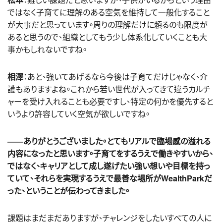
ではなく子育てに理解のある空気を維持して一般化すること
が大事だと思っています。周りの理解だけに頼るのも限度が
あると思うので、組織としてもう少し体系化していくことも大
事かもしれないですね。
相澤
：あと、強いてあげるなら今後は子育てだけじゃなく、介
護もありますよね。これから若い世代が入ってきて違うカルチ
ャーを受け入れることも必要ですし、特定の何かを優先すると
いうより許容していく空気が欲しいですね。
――ありがとうございました。とてもリアルで臨場感の溢れる
内容になったと思います。子育てをするうえで働きやすいから、
ではなく、キャリアとして成し遂げたい強い想いや目標を持っ
ていて、それらを実現するうえで最善な場所がWealthParkだ
った、ということが伝わってきました。
課題はまだまだありますが、チャレンジをしたいすべての人に