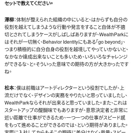
セットで教えてください。
澤柳
：体制が整えられた組織の中にいると、はからずも自分の
役割を越えてしまうような行動や発言をすること自体が不適
切とされてしまうケースがしばしばありますが、WealthParkに
はそれが一切無く、Behavior Identityにもある「go beyond」、
つまり積極的に自分自身の役割を越境してやっていかないと、
なかなか達成出来ないことも多いため、いろいろなチャレンジ
ができるな、と。そういった意味での期待の方が大きかったです
ね。
松本
：僕は前職はアートディレクターという役割でしたが、上
流だけでなく、デザインの実務をやりたいと思っていましたし、
WealthParkならそれが出来ると思っていました。また、これは
スタートアップの醍醐味でもありますが、意思決定者と非常に
近い距離で仕事ができるため、一つ一つの仕事がスピード感
をもって進めることができるのでは、という期待がありました。
実際に入社してからもそこの期待に差分はなく、裁量、スピー