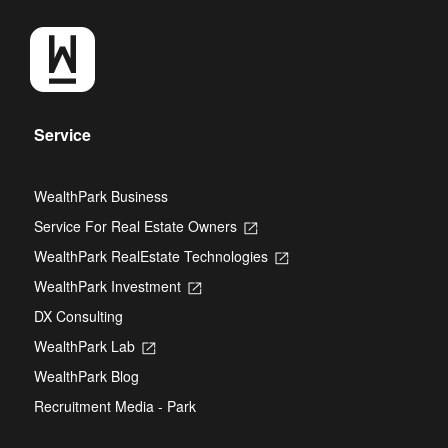
Service
WealthPark Business
Service For Real Estate Owners
Opens
in
WealthPark RealEstate Technologies
Opens
a
in
new
WealthPark Investment
Opens
a
tab
in
new
DX Consulting
a
tab
new
WealthPark Lab
Opens
tab
in
WealthPark Blog
a
new
Recruitment Media - Park
tab