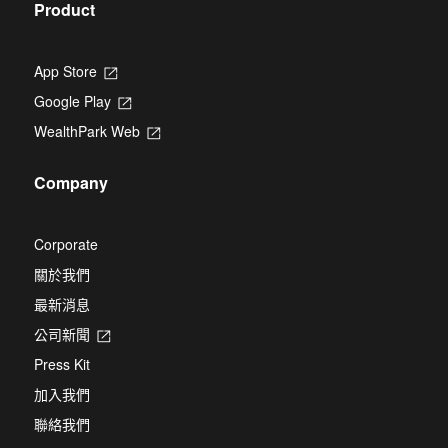
Product
App Store
Opens
in
Google Play
Opens
a
in
new
WealthPark Web
Opens
a
tab
in
new
a
tab
Company
new
tab
Corporate
關於我們
最新消息
公司新聞
Opens
in
Press Kit
a
new
加入我們
tab
聯絡我們