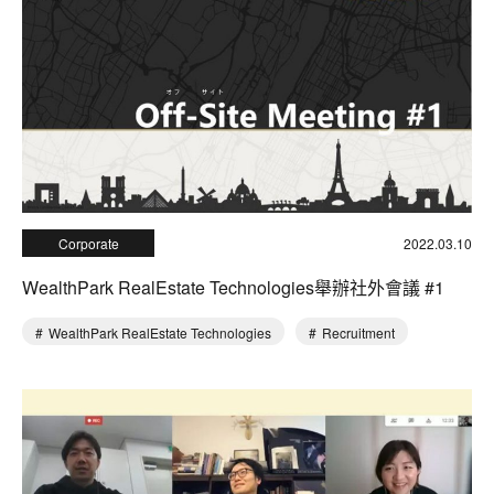
Corporate
2022.03.10
WealthPark RealEstate Technologies舉辦社外會議 #1
WealthPark RealEstate Technologies
Recruitment