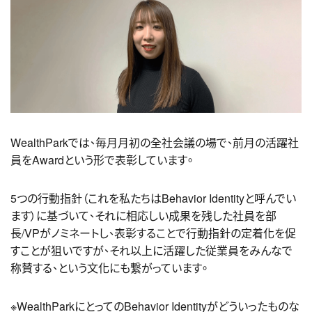
WealthParkでは、毎月月初の全社会議の場で、前月の活躍社
員をAwardという形で表彰しています。
5つの行動指針（これを私たちはBehavior Identityと呼んでい
ます）に基づいて、それに相応しい成果を残した社員を部
長/VPがノミネートし、表彰することで行動指針の定着化を促
すことが狙いですが、それ以上に活躍した従業員をみんなで
称賛する、という文化にも繋がっています。
※WealthParkにとってのBehavior Identityがどういったものな