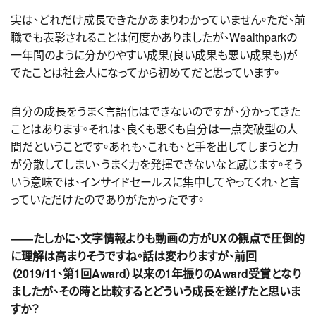
実は、どれだけ成長できたかあまりわかっていません。ただ、前
職でも表彰されることは何度かありましたが、Wealthparkの
一年間のように分かりやすい成果(良い成果も悪い成果も)が
でたことは社会人になってから初めてだと思っています。
自分の成長をうまく言語化はできないのですが、分かってきた
ことはあります。それは、良くも悪くも自分は一点突破型の人
間だということです。あれも、これも、と手を出してしまうと力
が分散してしまい、うまく力を発揮できないなと感じます。そう
いう意味では、インサイドセールスに集中してやってくれ、と言
っていただけたのでありがたかったです。
――たしかに、文字情報よりも動画の方がUXの観点で圧倒的
に理解は高まりそうですね。話は変わりますが、前回
（2019/11、第1回Award）以来の1年振りのAward受賞となり
ましたが、その時と比較するとどういう成長を遂げたと思いま
すか？