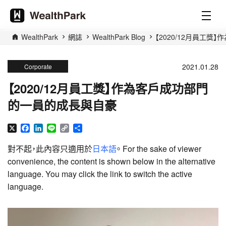
WealthPark
網誌
WealthPark Blog
【2020/12月員工
2021.01.28
Corporate
【2020/12月員工獎】作為客戶成功部門
的一員的成長與自豪
X
Facebook
LinkedIn
Line
Copy
分
Link
享
對不起，此內容只適用於
日本語
。 For the sake of viewer
convenience, the content is shown below in the alternative
language. You may click the link to switch the active
language.