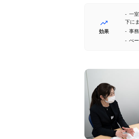
一室
下に
trending_up
事務
効果
ぺー