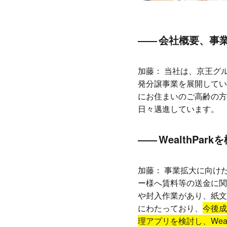
会社概要、事
加藤：
当社は、京王グ
発分譲事業を展開してい
にお住まいのご高齢の方
日々邁進しています。
WealthPa
加藤：
事業拡大に向け
ー様へ賃料等の送金に関
や封入作業があり、紙文
にわたっており、
今後成
理アプリを検討し、Weal