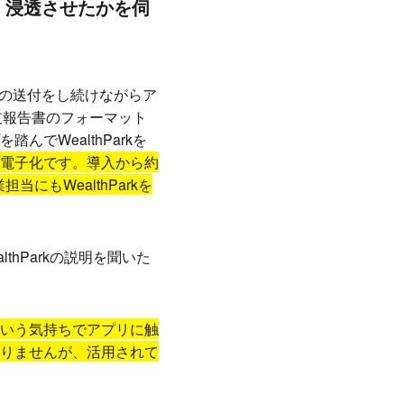
入、浸透させたかを伺
書の送付をし続けながらア
収支報告書のフォーマット
でWealthParkを
電子化です。導入から約
にもWealthParkを
hParkの説明を聞いた
いう気持ちでアプリに触
りませんが、活用されて