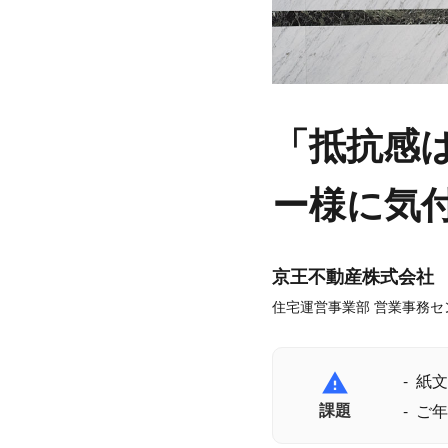
「抵抗感
ー様に気
京王不動産株式会社
住宅運営事業部 営業事務セ
report_problem
紙文
課題
ご年