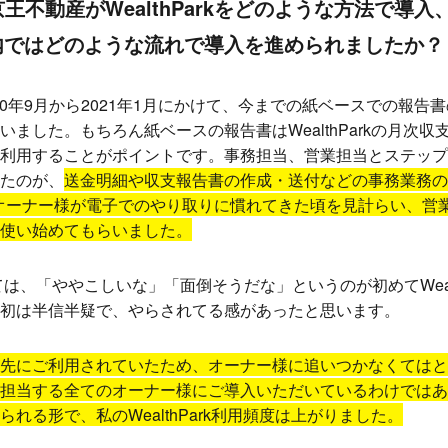
王不動産がWealthParkをどのような方法で導
内ではどのような流れで導入を進められましたか？
20年9月から2021年1月にかけて、今までの紙ベースでの報告
ました。もちろん紙ベースの報告書はWealthParkの月次
用することがポイントです。事務担当、営業担当とステップを踏ん
たのが、
送金明細や収支報告書の作成・送付などの事務業務の
、オーナー様が電子でのやり取りに慣れてきた頃を見計らい、営業担当
使い始めてもらいました。
は、「ややこしいな」「面倒そうだな」というのが初めてWealt
初は半信半疑で、やらされてる感があったと思います。
先にご利用されていたため、オーナー様に追いつかなくてはと
担当する全てのオーナー様にご導入いただいているわけではあ
れる形で、私のWealthPark利用頻度は上がりました。