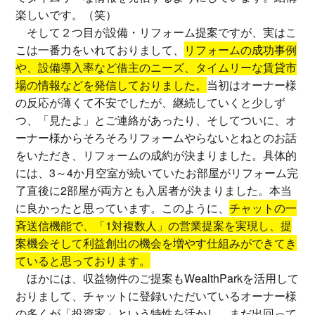
楽しいです。（笑）
そして２つ目が設備・リフォーム提案ですが、実はこ
こは一番力をいれておりまして、
リフォームの成功事例
や、設備導入率など借主のニーズ、タイムリーな賃貸市
場の情報などを発信しておりました。
当初はオーナー様
の反応が薄くて不安でしたが、継続していくと少しず
つ、「見たよ」とご連絡があったり、そしてついに、オ
ーナー様からそろそろリフォームやらないとねとのお話
をいただき、リフォームの成約が決まりました。具体的
には、3～4か月空室が続いていたお部屋がリフォーム完
了直後に2部屋が両方とも入居者が決まりました。本当
に良かったと思っています。このように、
チャットの一
斉送信機能で、「1対複数人」の営業提案を実現し、提
案機会そして利益創出の機会を増やす仕組みができてき
ていると思っております。
ほかには、収益物件のご提案もWealthParkを活用して
おりまして、チャットに登録いただいているオーナー様
の多くが「投資家」という特性を活かし、まだ出回って