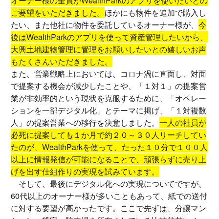
オーナー様の全員がWealthParkのアプリを使いたいとの
ご要望をいただきました。
ほかにも物件を追加で購入し
たい、また他社に物件を委託しているオーナー様が、
今
後はWealthParkのアプリを使って資産管理したいから、
大興土地建物管理に管理をお願いしたいとの嬉しいお声
もたくさんいただきました。
また、営業戦略上においては、コロナ渦に直面し、対面
で提案する機会が減少したことや、「１対１」の提案営
業が非効率的という現状を克服するために、「オペレー
ションを一部デジタル化」とテーマに掲げ、「１対複数
人」の提案営業への移行を決意しました。
一人の社員が
必死に提案しても１か月で約２０～３０人リーチしてい
たのが、WealthParkを使って、たった１０分で１００人
以上に情報発信が可能になることで、頑張らずに売り上
げを出す仕組作りの実現を試みています。
そして、最後にデジタル化への実現についてですが、
60代以上のオーナー様が多いこともあって、紙での送付
に対する要望が高かったです。ここで先ずは、分譲マン