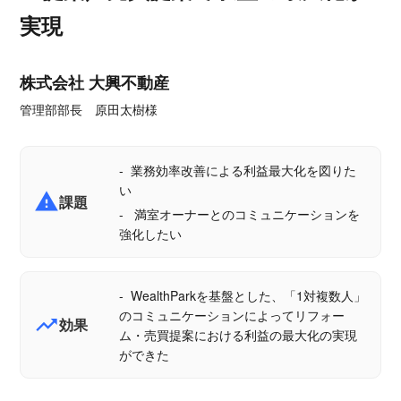
実現
株式会社 大興不動産
管理部部長 原田太樹様
業務効率改善による利益最大化を図りた
い
report_problem
課題
満室オーナーとのコミュニケーションを
強化したい
WealthParkを基盤とした、「1対複数人」
のコミュニケーションによってリフォー
trending_up
効果
ム・売買提案における利益の最大化の実現
ができた