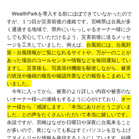
WealthParkを導入する前にほぼできていなかったので
すが、１つ目が災害前後の連絡です。宮崎県は台風が多
く通過する地域で、県外にいらっしゃるオーナー様に少
しでも安心していただけるよう、災害前後に送るメッセ
ージを工夫していました。例えば、
台風前には、台風対
策・台風情報がご覧になれるサイトや、万が一のことが
あった場合のコールセンター情報などを毎回通知してい
ますし、災害後も、写真添付機能を駆使しながら、被害
の状況や修繕の報告や確認作業などの報告をこまめして
いました。
今年に入ってから、被害のより詳しい内容や被害のな
いオーナー様への連絡もするように心がけており、
オー
ナー様から「感謝します」「本当にありがとうございま
した」との声をたくさんいただいて本当に嬉しいです。
余談ですが、宮崎はなぜか日曜日や深夜に台風来ること
が多いので、夜になっても私はすぐパソコンを立ち上げ
てタイムリーな情報を発信するようにしています。結構