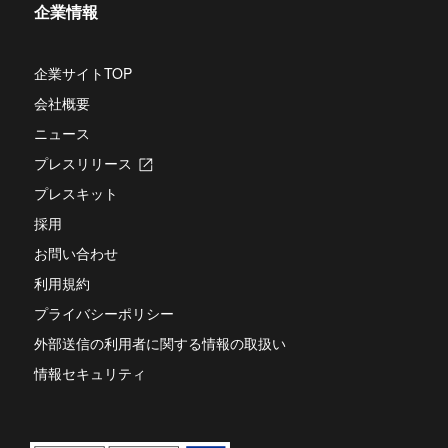
ブ
開
企業情報
タ
で
き
ブ
開
ま
で
き
す
開
企業サイトTOP
ま
き
す
会社概要
ま
す
ニュース
プレスリリース
新
し
プレスキット
い
タ
採用
ブ
お問い合わせ
で
開
利用規約
き
ま
プライバシーポリシー
す
外部送信の利用者に関する情報の取扱い
情報セキュリティ