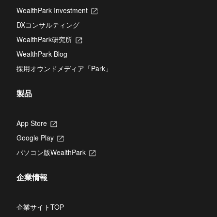
し
タ
WealthPark Investment
新
い
ブ
し
タ
DXコンサルティング
で
い
ブ
開
タ
WealthPark研究所
新
で
き
ブ
し
開
ま
WealthPark Blog
で
い
き
す
開
タ
ま
採用オウンドメディア「Park」
き
ブ
す
ま
で
す
開
製品
き
ま
す
App Store
新
し
Google Play
新
い
し
タ
パソコン版WealthPark
新
い
ブ
し
タ
で
い
ブ
開
企業情報
タ
で
き
ブ
開
ま
で
き
す
開
企業サイトTOP
ま
き
す