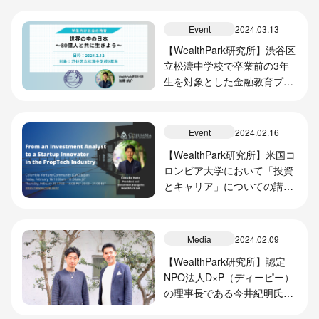
Event
2024.03.13
【WealthPark研究所】渋谷区
立松濤中学校で卒業前の3年
生を対象とした金融教育プロ
グラムを実施
Event
2024.02.16
【WealthPark研究所】米国コ
ロンビア大学において「投資
とキャリア」についての講演
を実施
Media
2024.02.09
【WealthPark研究所】認定
NPO法人D×P（ディーピー）
の理事長である今井紀明氏と
の対談記事を掲載しました