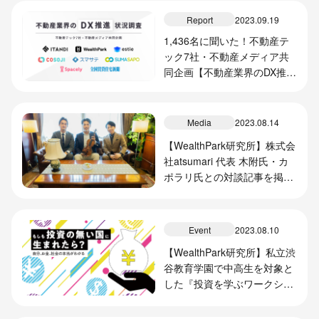
Report
2023.09.19
1,436名に聞いた！不動産テ
ック7社・不動産メディア共
同企画【不動産業界のDX推進
状況調査2023】
Media
2023.08.14
【WealthPark研究所】株式会
社atsumari 代表 木附氏・カ
ポラリ氏との対談記事を掲載
しました
Event
2023.08.10
【WealthPark研究所】私立渋
谷教育学園で中高生を対象と
した『投資を学ぶワークショ
ップ』第2弾を実施