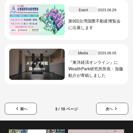
ザー数は8万人を突破～
Event
2023.06.29
第9回台湾国際不動産博覧会
に出展します
Media
2023.06.05
『東洋経済オンライン』に
WealthPark研究所所長・加藤
航介が寄稿しました
keyboard_arrow_left
keyboard_arrow_right
3 / 10 ページ
前へ
次へ