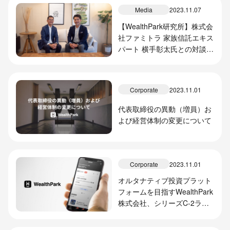
Media
2023.11.07
【WealthPark研究所】株式会
社ファミトラ 家族信託エキス
パート 横手彰太氏との対談記
事を掲載しました
Corporate
2023.11.01
代表取締役の異動（増員）お
よび経営体制の変更について
Corporate
2023.11.01
オルタナティブ投資プラット
フォームを目指すWealthPark
株式会社、シリーズC-2ラウ
ンドで全国の不動産会社等か
ら計13.6億円の資金調達