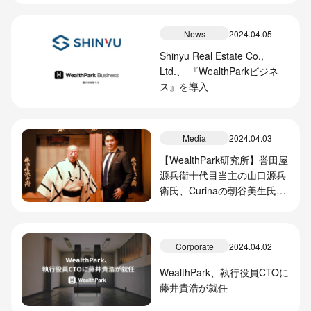
News
2024.04.05
Shinyu Real Estate Co.,
Ltd.、 『WealthParkビジネ
ス』を導入
Media
2024.04.03
【WealthPark研究所】誉田屋
源兵衛十代目当主の山口源兵
衛氏、Curinaの朝谷美生氏と
の対談記事を掲載
Corporate
2024.04.02
WealthPark、執行役員CTOに
藤井貴浩が就任