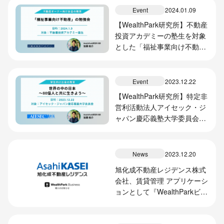
Event
2024.01.09
【WealthPark研究所】不動産
投資アカデミーの塾生を対象
とした「福祉事業向け不動
産」の勉強会を実施
Event
2023.12.22
【WealthPark研究所】特定非
営利活動法人アイセック・ジ
ャパン慶応義塾大学委員会の
メンバーを対象とした金融教
育プログラムを実施
News
2023.12.20
旭化成不動産レジデンス株式
会社、賃貸管理 アプリケーシ
ョンとして『WealthParkビジ
ネス』による情報提供サービ
ス導入開始のお知らせ