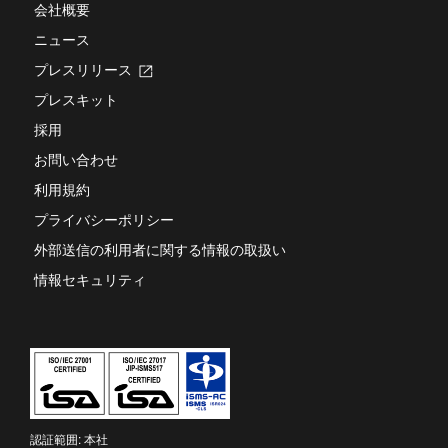
会社概要
ま
す
ニュース
プレスリリース
新
し
プレスキット
い
タ
採用
ブ
お問い合わせ
で
開
利用規約
き
ま
プライバシーポリシー
す
外部送信の利用者に関する情報の取扱い
情報セキュリティ
認証範囲: 本社