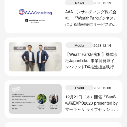
News
2023.12.19
AAAコンサルティング株式会
社、『WealthParkビジネス』
による情報提供サービスの導
入開始のお知らせ
Media
2023.12.14
【WealthPark研究所】株式会
社Japanticket 事業開発兼イ
ンバウンドDX推進担当執行役
員 宮崎有生氏との対談記事を
掲載しました
Event
2023.12.08
12月21日（木）開催『SaaS
転職EXPO2023 presented by
マーキャリ ライブセッショ
ン』に営業部マネージャー・
浮田、人事企画部マネージャ