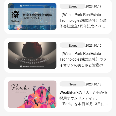
Event
2023.10.17
【WealthPark RealEstate
Technologies株式会社】台湾
子会社設立1周年記念イベン
ト開催のお知らせ
Event
2023.10.16
【WealthPark RealEstate
Technologies株式会社】ヴァ
イオリンの美しさと資産の魅
力を探るライフスタイルイベ
ント開催のお知らせ
News
2023.10.13
WealthParkの「人」が分かる
採用オウンドメディア、
『Park』を本日10月13日にリ
リース