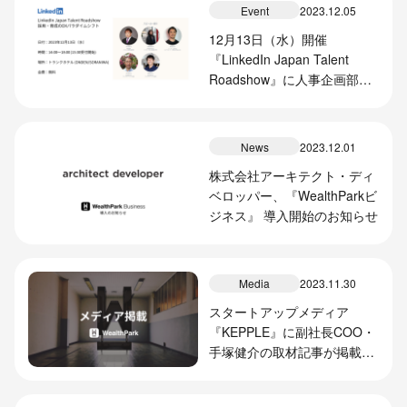
ー・加賀谷が登壇します
Event
2023.12.05
12月13日（水）開催
『LinkedIn Japan Talent
Roadshow』に人事企画部マ
ネージャー・加賀谷が登壇し
ます
News
2023.12.01
株式会社アーキテクト・ディ
ベロッパー、『WealthParkビ
ジネス』 導入開始のお知らせ
Media
2023.11.30
スタートアップメディア
『KEPPLE』に副社長COO・
手塚健介の取材記事が掲載さ
れました