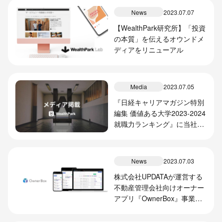
News
2023.07.07
【WealthPark研究所】「投資
の本質」を伝えるオウンドメ
ディアをリニューアル
Media
2023.07.05
『日経キャリアマガジン特別
編集 価値ある大学2023-2024
就職力ランキング』に当社
SVP of HR・山下和彦の取材
記事が掲載されました
News
2023.07.03
株式会社UPDATAが運営する
不動産管理会社向けオーナー
アプリ『OwnerBox』事業譲
受のお知らせ ～WealthPark
運営のオーナーアプリのユー