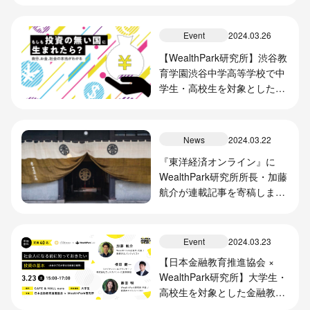
Event
2024.03.26
【WealthPark研究所】渋谷教
育学園渋谷中学高等学校で中
学生・高校生を対象とした2
日間の金融教育プログラムを
実施
News
2024.03.22
『東洋経済オンライン』に
WealthPark研究所所長・加藤
航介が連載記事を寄稿しまし
た
Event
2024.03.23
【日本金融教育推進協会 ×
WealthPark研究所】大学生・
高校生を対象とした金融教育
プログラムを開催