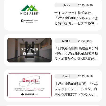
News
2023.10.30
ナイスアセット株式会社、
『WealthParkビジネス』によ
る情報提供サービス本格導入
開始のお知らせ
Media
2023.10.27
『日本経済新聞 高校生向け特
別版』にWealthPark研究所所
長・加藤航介の取材記事が掲
載されました
Event
2023.10.18
【WealthPark研究所】『ベネ
フィット・ステーション』利
用者を対象にすべての人が投
資の新しい扉をひらくための
資産運用セミナーを提供