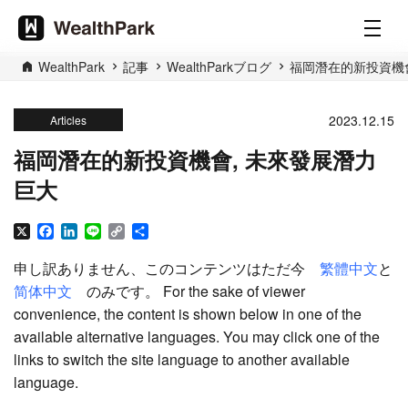
WealthPark
記事
WealthParkブログ
福岡潛在的新投資機會
2023.12.15
Articles
福岡潛在的新投資機會, 未來發展潛力
巨大
X
Facebook
LinkedIn
Line
Copy
共
Link
有
申し訳ありません、このコンテンツはただ今
繁體中文
と
简体中文
のみです。 For the sake of viewer
convenience, the content is shown below in one of the
available alternative languages. You may click one of the
links to switch the site language to another available
language.