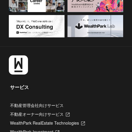
サービス
不動産管理会社向けサービス
不動産オーナー向けサービス
新
し
WealthPark RealEstate Technologies
新
い
し
タ
WealthPark Investment
新