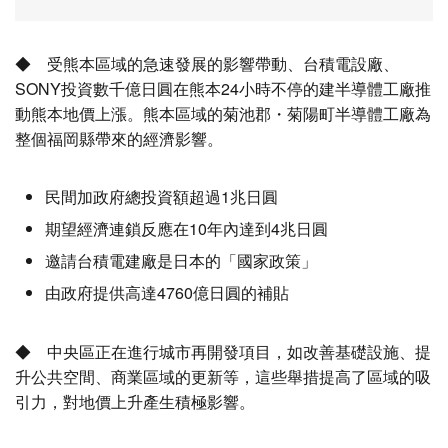
◆ 受熊本區域的急速發展的影響帶動、台積電設廠、
SONY投資數千億日圓在熊本24小時不停的建半導體工廠推
動熊本地價上漲。熊本區域的菊池郡・菊陽町半導體工廠為
整個福岡縣帶來的經濟影響。
民間加政府總投資額超過1兆日圓
期望經濟連鎖反應在10年內達到4兆日圓
邀請台積電建廠是日本的「國家政策」
由政府提供高達4760億日圓的補貼
◆ 中央區正在進行城市再開發項目，如改善基礎設施、提
升公共空間、商業區域的更新等，這些舉措提高了區域的吸
引力，對地價上升產生積極影響。