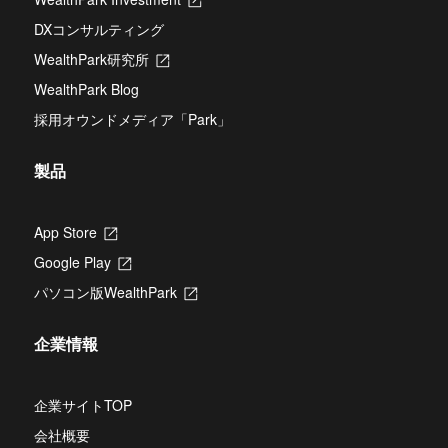
い
ブ
し
タ
DXコンサルティング
で
い
ブ
開
タ
WealthPark研究所
新
で
き
ブ
し
開
ま
WealthPark Blog
で
い
き
す
開
タ
ま
採用オウンドメディア「Park」
き
ブ
す
ま
で
す
開
製品
き
ま
す
App Store
新
し
Google Play
新
い
し
タ
パソコン版WealthPark
新
い
ブ
し
タ
で
い
ブ
開
企業情報
タ
で
き
ブ
開
ま
で
き
す
開
企業サイトTOP
ま
き
す
会社概要
ま