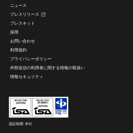
す
ニュース
プレスリリース
新
し
プレスキット
い
タ
採用
ブ
お問い合わせ
で
開
利用規約
き
ま
プライバシーポリシー
す
外部送信の利用者に関する情報の取扱い
情報セキュリティ
認証範囲: 本社