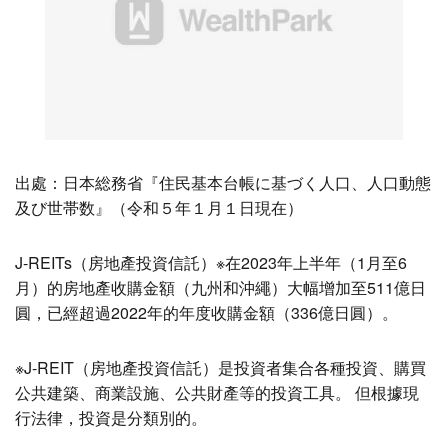
出處：日本総務省『住民基本台帳に基づく人口、人口動態
及び世帯数』（令和５年１月１日現在）
J-REITs（房地產投資信託）※在2023年上半年（1月至6
月）的房地產收購金額（九州和沖繩）大幅增加至511億日
圓，已經超過2022年的年度收購金額（336億日圓）。
※J-REIT（房地產投資信託）是投資者集合各種投資、購買
公共建築、商業設施、公共財產等的投資工具。 但根據現
行法律，投資是分類別的。