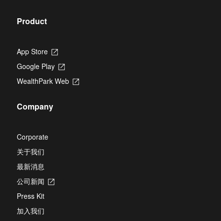
tab
Product
App Store
Opens
in
Google Play
Opens
a
in
new
WealthPark Web
Opens
a
tab
in
new
a
tab
Company
new
tab
Corporate
关于我们
最新消息
公司新闻
Opens
in
Press Kit
a
new
加入我们
tab