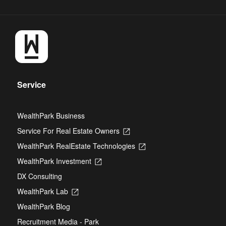
Service
WealthPark Business
Service For Real Estate Owners
Opens
in
WealthPark RealEstate Technologies
Opens
a
in
new
WealthPark Investment
Opens
a
tab
in
new
DX Consulting
a
tab
new
WealthPark Lab
Opens
tab
in
WealthPark Blog
a
new
Recruitment Media - Park