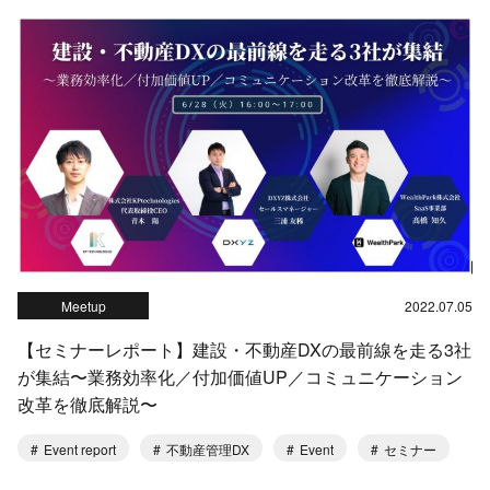
Meetup
2022.07.05
【セミナーレポート】建設・不動産DXの最前線を走る3社
が集結〜業務効率化／付加価値UP／コミュニケーション
改革を徹底解説〜
Event report
不動産管理DX
Event
セミナー