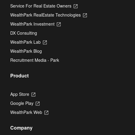
Service For Real Estate Owners
Opens
in
WealthPark RealEstate Technologies
Opens
a
in
new
WealthPark Investment
Opens
a
tab
in
new
DX Consulting
a
tab
new
WealthPark Lab
Opens
tab
in
WealthPark Blog
a
new
Recruitment Media - Park
tab
Product
App Store
Opens
in
Google Play
Opens
a
in
new
WealthPark Web
Opens
a
tab
in
new
a
tab
Company
new
tab