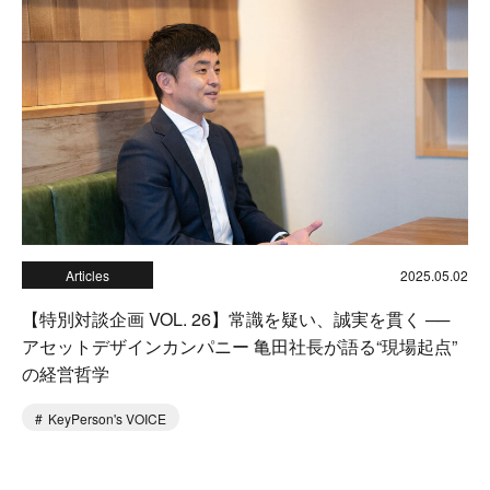
Articles
2025.05.02
【特別対談企画 VOL. 26】常識を疑い、誠実を貫く ──
アセットデザインカンパニー 亀田社長が語る“現場起点”
の経営哲学
KeyPerson's VOICE