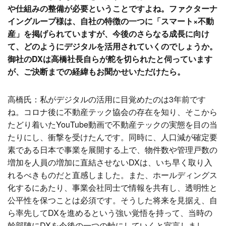
や仕組みの整備が必要ということですよね。ファクターナ
イングループ様は、自社の特徴の一つに「スマート×不動
産」を掲げられていますが、今後のさらなる成長に向け
て、どのようにデジタルを活用されていくのでしょうか。
御社のDXは高橋社長自らが舵を切られたと伺っています
が、ご決断までの経緯もお聞かせいただけたら。
高橋氏：私がデジタルの活用に目覚めたのは3年前です
ね。コロナ後に不動産テック協会の存在を知り、そこから
たどり着いたYouTube動画で不動産テックの実態を目の当
たりにし、衝撃を受けたんです。同時に、人口減が確定要
素である日本で事業を展開する上で、物件数や管理戸数の
増加を人員の増加に直結させないDXは、いち早く取り入
れるべきものだと直感しました。また、ホールディングス
化するにあたり、事業会社同士で情報を共有し、透明性と
公平性を保つことは必須です。そうした将来を見据え、自
ら率先してDXを進めるという強い覚悟を持って、当時の
幹部陣にDXを今後の一つの軸にしていくと宣言しまし